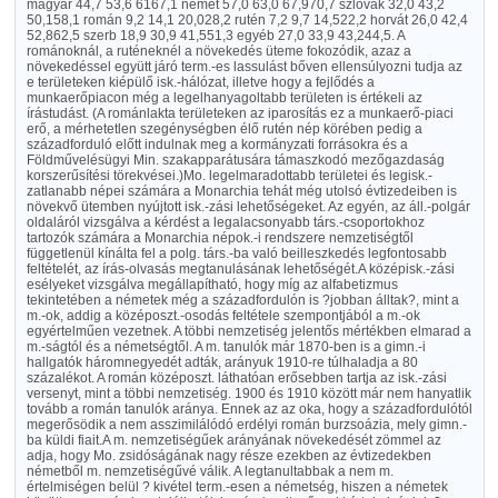
magyar 44,7 53,6 6167,1 német 57,0 63,0 67,970,7 szlovák 32,0 43,2
50,158,1 román 9,2 14,1 20,028,2 rutén 7,2 9,7 14,522,2 horvát 26,0 42,4
52,862,5 szerb 18,9 30,9 41,551,3 egyéb 27,0 33,9 43,244,5. A
románoknál, a ruténeknél a növekedés üteme fokozódik, azaz a
növekedéssel együtt járó term.-es lassulást bőven ellensúlyozni tudja az
e területeken kiépülő isk.-hálózat, illetve hogy a fejlődés a
munkaerőpiacon még a legelhanyagoltabb területen is értékeli az
írástudást. (A románlakta területeken az iparosítás ez a munkaerő-piaci
erő, a mérhetetlen szegénységben élő rutén nép körében pedig a
századforduló előtt indulnak meg a kormányzati forrásokra és a
Földművelésügyi Min. szakapparátusára támaszkodó mezőgazdaság
korszerűsítési törekvései.)Mo. legelmaradottabb területei és legisk.-
zatlanabb népei számára a Monarchia tehát még utolsó évtizedeiben is
növekvő ütemben nyújtott isk.-zási lehetőségeket. Az egyén, az áll.-polgár
oldaláról vizsgálva a kérdést a legalacsonyabb társ.-csoportokhoz
tartozók számára a Monarchia népok.-i rendszere nemzetiségtől
függetlenül kínálta fel a polg. társ.-ba való beilleszkedés legfontosabb
feltételét, az írás-olvasás megtanulásának lehetőségét.A középisk.-zási
esélyeket vizsgálva megállapítható, hogy míg az alfabetizmus
tekintetében a németek még a századfordulón is ?jobban álltak?, mint a
m.-ok, addig a középoszt.-osodás feltétele szempontjából a m.-ok
egyértelműen vezetnek. A többi nemzetiség jelentős mértékben elmarad a
m.-ságtól és a németségtől. A m. tanulók már 1870-ben is a gimn.-i
hallgatók háromnegyedét adták, arányuk 1910-re túlhaladja a 80
százalékot. A román középoszt. láthatóan erősebben tartja az isk.-zási
versenyt, mint a többi nemzetiség. 1900 és 1910 között már nem hanyatlik
tovább a román tanulók aránya. Ennek az az oka, hogy a századfordulótól
megerősödik a nem asszimilálódó erdélyi román burzsoázia, mely gimn.-
ba küldi fiait.A m. nemzetiségűek arányának növekedését zömmel az
adja, hogy Mo. zsidóságának nagy része ezekben az évtizedekben
németből m. nemzetiségűvé válik. A legtanultabbak a nem m.
értelmiségen belül ? kivétel term.-esen a németség, hiszen a németek