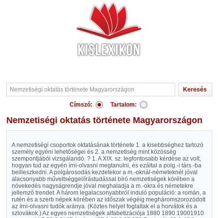
Címszó:
Tartalom:
Nemzetiségi oktatás története Magyarországon
A nemzetiségi csoportok oktatásának története 1. a kisebbséghez tartozó
személy egyéni lehetőségei és 2. a nemzetiség mint közösség
szempontjából vizsgálandó. ? 1. A XIX. sz. legfontosabb kérdése az volt,
hogyan tud az egyén írni-olvasni megtanulni, és ezáltal a polg.-i társ.-ba
beilleszkedni. A polgárosodás kezdetekor a m.-oknál-németeknél jóval
alacsonyabb műveltséggel/írástudással bíró nemzetiségek körében a
növekedés nagyságrendje jóval meghaladja a m.-okra és németekre
jellemző trendet. A három legalacsonyabbról induló populáció: a román, a
rutén és a szerb népek körében az időszak végéig megháromszorozódott
az írni-olvasni tudók aránya. (Köztes helyet foglaltak el a horvátok és a
szlovákok.) Az egyes nemzetiségek alfabetizációja 1880 1890 19001910