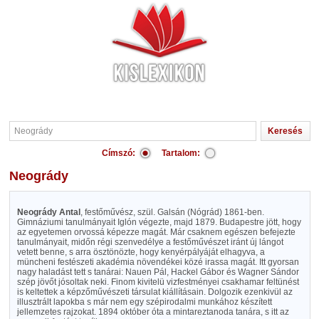
Címszó:
Tartalom:
Neogrády
Neogrády Antal
, festőművész, szül. Galsán (Nógrád) 1861-ben.
Gimnáziumi tanulmányait Iglón végezte, majd 1879. Budapestre jött, hogy
az egyetemen orvossá képezze magát. Már csaknem egészen befejezte
tanulmányait, midőn régi szenvedélye a festőművészet iránt új lángot
vetett benne, s arra ösztönözte, hogy kenyérpályáját elhagyva, a
müncheni festészeti akadémia növendékei közé irassa magát. Itt gyorsan
nagy haladást tett s tanárai: Nauen Pál, Hackel Gábor és Wagner Sándor
szép jövőt jósoltak neki. Finom kivitelü vizfestményei csakhamar feltünést
is keltettek a képzőművészeti társulat kiállításain. Dolgozik ezenkivül az
illusztrált lapokba s már nem egy szépirodalmi munkához készített
jellemzetes rajzokat. 1894 október óta a mintareztanoda tanára, s itt az