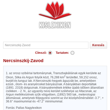
Címszó:
Tartalom:
Nercsinszkij-Zavod
1. az orosz-szibériai tartománynak, Transzbajkáliának egyik kerülete az
2
Onon, Silka és Argun folyók közt, 76,288 km
területtel, 59,152 orosz,
burjét és tunguz lak. A Nercsinszki-hegyek ágazzák be, amelyekben
ezüst-, ólom- és aranyérceket bányásznak. A bányákban deportáltak
(1891. 2318) dolgoznak. A bányatremékek értéke újabb időben állandóan
csökken. - 2. N., az ugyanily nevü kerület székhelye az Altacsnak, az
Argun mellékvizének szűk völgyében, (1892) 560 lak., meterologiai
állomással, amelynek följegyzési szerint az évi középhőmérséklet -3.7°, +
36.6° maximummal és -47.2° minimummal.
Forrás: Pallas Nagylexikon