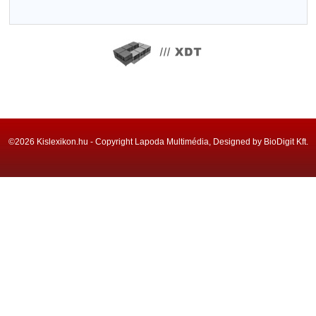
©2026 Kislexikon.hu - Copyright Lapoda Multimédia, Designed by BioDigit Kft.