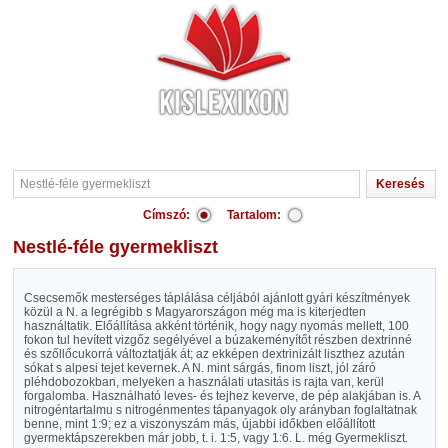
Címszó:
Tartalom:
Nestlé-féle gyermekliszt
Csecsemők mesterséges táplálása céljából ajánlott gyári készítmények
közül a N. a legrégibb s Magyarországon még ma is kiterjedten
használtatik. Előállítása akként történik, hogy nagy nyomás mellett, 100
fokon tul hevített vizgőz segélyével a búzakeményítőt részben dextrinné
és szőllőcukorrá változtatják át; az ekképen dextrinizált liszthez azután
sókat s alpesi tejet kevernek. A N. mint sárgás, finom liszt, jól záró
pléhdobozokban, melyeken a használati utasitás is rajta van, kerül
forgalomba. Használható leves- és tejhez keverve, de pép alakjában is. A
nitrogéntartalmu s nitrogénmentes tápanyagok oly arányban foglaltatnak
benne, mint 1:9; ez a viszonyszám más, újabbi időkben előállított
gyermektápszerekben már jobb, t. i. 1:5, vagy 1:6. L. még Gyermekliszt.