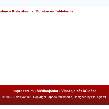
line a Kislexikonnal Mobilon és Tableten is
Impresszum
•
Médiaajánlat
•
Visszajelzés küldése
© 2026 Kislexikon.hu - Copyright Lapoda Multimédia, Designed by BioDigit Kft.