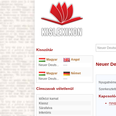
Kisszótár
Magyar
Angol
Neuer D
Neuer Deuts...
----
Magyar
Német
Neuer Deuts...
----
Nyugatnémet
Címszavak véletlenül
Szerkesztet
Kapcsoló
Időközi kamat
nyug
klassz
Sárafalva
inferióris