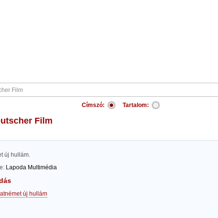
Címszó:
Tartalom:
eutscher Film
 új hullám.
te:
Lapoda Multimédia
dás
atnémet új hullám