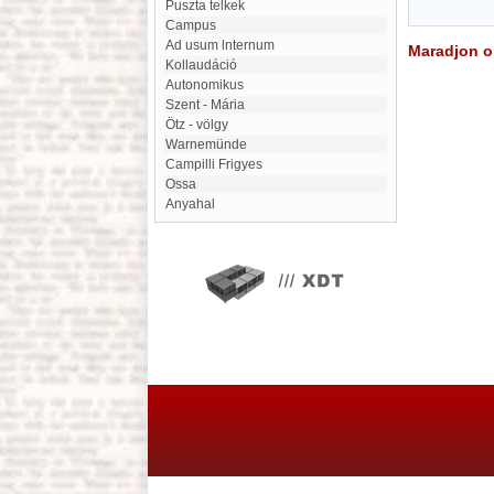
Puszta telkek
Campus
ad usum lnternum
Maradjon on
Kollaudáció
autonomikus
Szent - Mária
Ötz - völgy
Warnemünde
Campilli Frigyes
Ossa
Anyahal