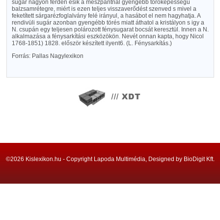
sugár nagyon ferdén esik a mészpántnál gyengébb törőképességü
balzsamrétegre, miért is ezen teljes visszaverődést szenved s mivel a
feketített sárgarézfoglalvány felé irányul, a hasábot el nem hagyhatja. A
rendivüli sugár azonban gyengébb törés miatt áthatol a kristályon s igy a
N. csupán egy teljesen polározott fénysugarat bocsát keresztül. Innen a N.
alkalmazása a fénysarkítási eszközökön. Nevét onnan kapta, hogy Nicol
1768-1851) 1828. először készített ilyent6. (L. Fénysarkítás.)
Forrás: Pallas Nagylexikon
©2026 Kislexikon.hu - Copyright Lapoda Multimédia, Designed by BioDigit Kft.