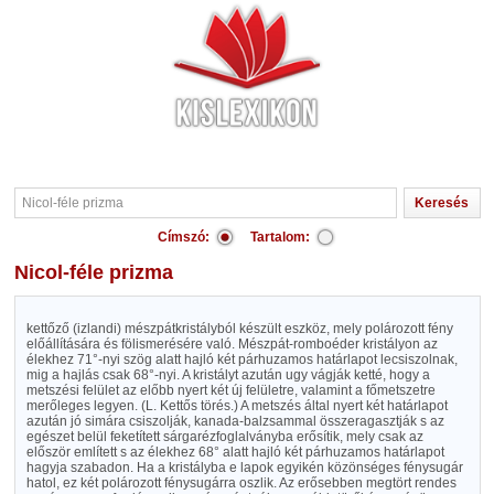
Címszó:
Tartalom:
Nicol-féle prizma
kettőző (izlandi) mészpátkristályból készült eszköz, mely polározott fény
előállítására és fölismerésére való. Mészpát-romboéder kristályon az
élekhez 71°-nyi szög alatt hajló két párhuzamos határlapot lecsiszolnak,
mig a hajlás csak 68°-nyi. A kristályt azután ugy vágják ketté, hogy a
metszési felület az előbb nyert két új felületre, valamint a főmetszetre
merőleges legyen. (L. Kettős törés.) A metszés által nyert két határlapot
azután jó simára csiszolják, kanada-balzsammal összeragasztják s az
egészet belül feketített sárgarézfoglalványba erősítik, mely csak az
először említett s az élekhez 68° alatt hajló két párhuzamos határlapot
hagyja szabadon. Ha a kristályba e lapok egyikén közönséges fénysugár
hatol, ez két polározott fénysugárra oszlik. Az erősebben megtört rendes