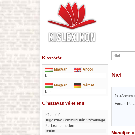
Kisszótár
Magyar
Angol
Niel
Niel...
----
Magyar
Német
Niel...
----
falu Anvers 
Címszavak véletlenül
Forrás: Pal
Közösülés
Jugoszláv Kommunisták Szövetsége
kertészné módon
Tetüfa
Maradjon on