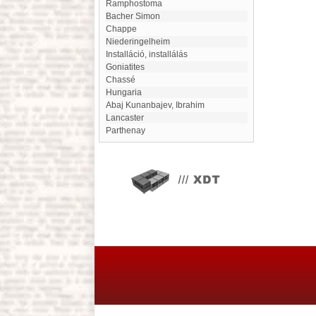
Ramphostoma
Bacher Simon
Chappe
Niederingelheim
installáció, installálás
Goniatites
Chassé
Hungaria
Abaj Kunanbajev, Ibrahim
Lancaster
Parthenay