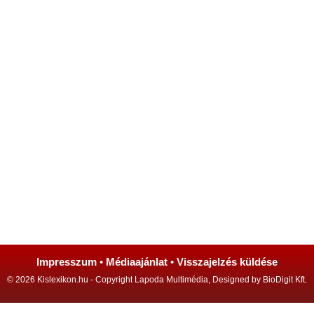
Impresszum
•
Médiaajánlat
•
Visszajelzés küldése
© 2026 Kislexikon.hu - Copyright Lapoda Multimédia, Designed by BioDigit Kft.