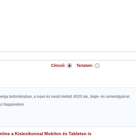
Címszó:
Tartalom:
belga tartományban, a rupel és vasút mellett, 6020 lak., tégle- és cementgyárral.
las Nagylexikon
line a Kislexikonnal Mobilon és Tableten is