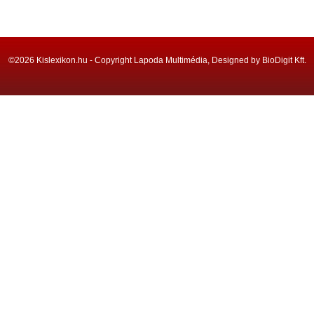
©2026 Kislexikon.hu - Copyright Lapoda Multimédia, Designed by BioDigit Kft.