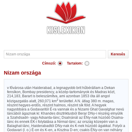
Címszó:
Tartalom:
Nizam országa
v fővárosa után Haiderabad, a legnagyobb brit hűbérállam a Dekan
fensíkon, Bombay presidency, a közép-tartományok és Madras közt,
214,183, Barart is beleszámítva, ami azonban 1853 óta áll angol
2
közigazgatás alatt, 260,071 km
területtel. A N. átlag 380 m. magas,
részint hegyes-erdős, részint halmos, részint sík föld. A hegyek
nagyobbára a Godavaritól É-ra vannak és a Nizami Ghat Gavalghar nevü
láncából ágaznak ki: Khandes disztriktusból Berar DNy-i részéig elnyúlik
a Szahdsadri- vagy Adsanta-lánc; Dsalnánál az ÉNy-nak húzódó Dsalna-
lánc és ennek ÉK-i folytatása a Nirmal-lánc; az ország közepén van a
Balaghat-lánc, Haiderabadtól DNy-nak és K-nek húzódó ágakkal. Folyói a
Godavari (l. o.) É-on és K-en, a Kisztna D-en; csakis ÉNy-on van néhány