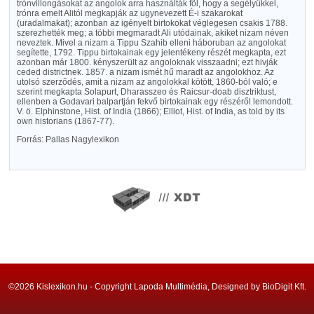
trónvillongásokat az angolok arra használták föl, hogy a segélyükkel,
trónra emelt Alitól megkapják az ugynevezett É-i szakarokat
(uradalmakat); azonban az igényelt birtokokat véglegesen csakis 1788.
szerezhették meg; a többi megmaradt Ali utódainak, akiket nizam néven
neveztek. Mivel a nizam a Tippu Szahib elleni háboruban az angolokat
segítette, 1792. Tippu birtokainak egy jelentékeny részét megkapta, ezt
azonban már 1800. kényszerült az angoloknak visszaadni; ezt hivják
ceded districtnek. 1857. a nizam ismét hű maradt az angolokhoz. Az
utolsó szerződés, amit a nizam az angolokkal kötött, 1860-ból való; e
szerint megkapta Solapurt, Dharasszeo és Raicsur-doab disztriktust,
ellenben a Godavari balpartján fekvő birtokainak egy részéről lemondott.
V. ö. Elphinstone, Hist. of India (1866); Elliot, Hist. of India, as told by its
own historians (1867-77).
Forrás: Pallas Nagylexikon
©2026 Kislexikon.hu - Copyright Lapoda Multimédia, Designed by BioDigit Kft.