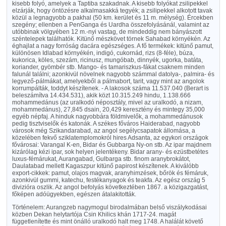
kisebb folyó, amelyek a Taptiba szakadnak. A kisebb folyókat zsilipekkel
elzárják, hogy öntözésre alkalmasakká tegyék; a zsilipekkel alkotott tavak
közül a legnagyobb a pakhal (50 km. kerület és 11 m. mélység). Ércekben
szegény; ellenben a PenGanga és Uardha összefolyásánál, valamint az
utóbbinak völgyében 12 m.-nyi vastag, de mindeddig nem bányászott
széntelepek találhatók. Kitünő mészkövet törnek Sahabad környékén. Az
éghajlat a nagy forróság dacára egészséges. A fő termékek: kitünő pamut,
különösen Idlabad környékén, indigó, cukornád, rizs (8-féle), búza,
kukorica, köles, szezám, ricinusz, mungóbab, dinnyék, ugorka, batáta,
koriander, gyömbér stb. Mango- és tamariszkus-fákat csaknem minden
falunál találni; azonkivül növelnek nagyobb számmal datolya-, palmira- és
legyező-pálmákat, amelyekből a pálmabort, tarit, vagy mint az angolok
korrumpálták, toddyt készítenek. - A lakosok száma 11.537.040 (Berart is
beleszámítva 14.434.531), akik közt 10.315.249 hindu, 1.138.666
mohammedánus (az uralkodó néposztály, mivel az uralkodó, a nizam,
mohammedánus), 27,845 dsain, 20,429 keresztény és mintegy 35,000
egyéb népfaj. A hinduk nagyobbára földmivelők, a mohammedánusok
pedig tisztviselők és katonák. A székes főváros Haiderabad, nagyobb
városok még Szikandarabad, az angol segélycsapatok állomása, a
közelében fekvő sziklatemplomokról hires Adsanta, az egykori országok
fővárosai: Varangal K-en, Bidar és Gubbarga Ny-on stb. Az ipar majdnem
kizárólag kézi ipar, sok helyen jelentékeny. Bidar arany- és ezüstbetétes
luxus-fémárukat, Aurangabad, Gulbarga stb. finom aranybrokátot,
Daulatabad mellett Kagaszpur kitünő papirost készítenek. A kiválóbb
export-cikkek: pamut, olajos magvak, aranyhimzések, bőrök és fémáruk,
azonkivül gummi, katechu, festékanyagok és teakfa. Az egész ország 5
divizióra oszlik. Az angol befolyás következtében 1867. a közigazgatást,
főképen adóügyekben, egészen átalakitották.
Történelem: Aurangzeb nagymogul birodalmában belső viszálykodásai
közben Dekan helytartója Csin Khilics khán 1717-24. magát
függetlenítette és mint önálló uralkodó halt meg 1748. A halálát követő