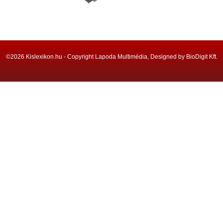
©2026 Kislexikon.hu - Copyright Lapoda Multimédia, Designed by BioDigit Kft.