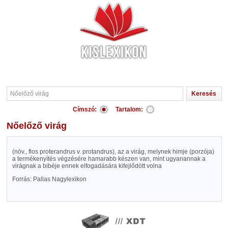
Címszó:
Tartalom:
Nőelőző virág
(növ., flos proterandrus v. protandrus), az a virág, melynek himje (porzója)
a termékenyítés végzésére hamarabb készen van, mint ugyanannak a
virágnak a bibéje ennek elfogadására kifejlődött volna
Forrás: Pallas Nagylexikon