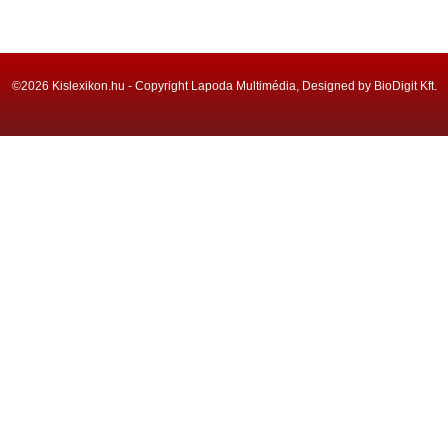
©2026 Kislexikon.hu - Copyright Lapoda Multimédia, Designed by BioDigit Kft.