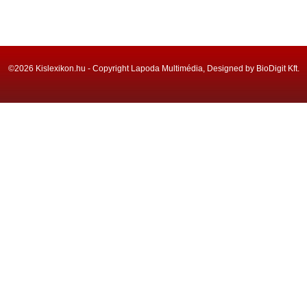
©2026 Kislexikon.hu - Copyright Lapoda Multimédia, Designed by BioDigit Kft.