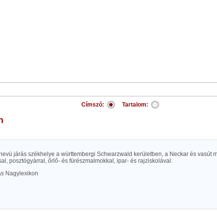
Címszó:
Tartalom:
n
nevü járás székhelye a württembergi Schwarzwald kerületben, a Neckar és vasút mel
l, posztógyárral, őrlő- és fürészmalmokkal, ipar- és rajziskolával.
las Nagylexikon