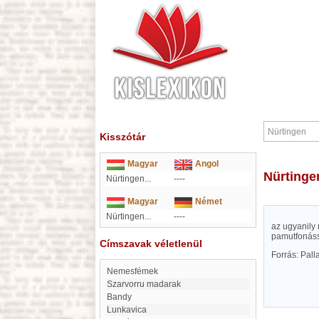
Kisszótár
Magyar
Angol
Nürtinge
Nürtingen...
----
Magyar
Német
Nürtingen...
----
az ugyanily 
pamutfonássa
Címszavak véletlenül
Forrás: Pal
nemesfémek
Szarvorru madarak
bandy
Lunkavica