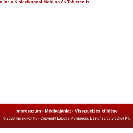
line a Kislexikonnal Mobilon és Tableten is
Impresszum
•
Médiaajánlat
•
Visszajelzés küldése
© 2026 Kislexikon.hu - Copyright Lapoda Multimédia, Designed by BioDigit Kft.