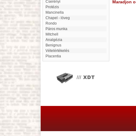
Cserényi
Maradjon on
Protézis
Mancinella
Chapel - löveg
Rondo
Páros munka
Mitchell
Analgézia
benignus
vételértékelés
Placentia