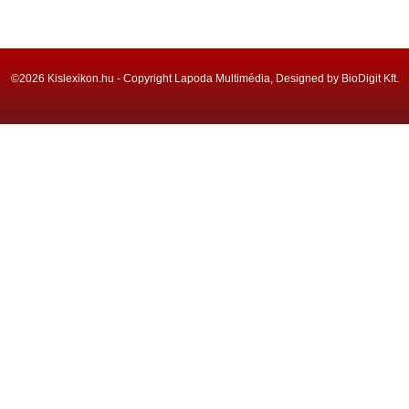
©2026 Kislexikon.hu - Copyright Lapoda Multimédia, Designed by BioDigit Kft.