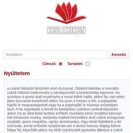
Címszó:
Tartalom:
Nyúltetem
a csánk hátsulsó felszinén elvő duzzanat. Oldalról tekintve a normális
csánk hátulsó határvonala a sarokgumótól a bokaizületig egyenes, ha
azonban a gumó alatt enyérnyire e vonal kifelé hajlik, akkor Ny. van jelen.
Ilyen duzzanat észlelhető akkor, ha azon a helyen a bőr, a patapárta-
hajlító ín megvastagodott vagy ha a patahajlító ín hüvelye erősebben
táult. A Ny. leginkább a fonott és kardállásu csánkon szokott képződni
akkor, ha az állat fiatal korban erőltető munkába kerül; továbbá károsan
hat mindazon munka, melynéla hajltott helyzetben lévő csánk tulságosan
nyujtatik, gyors megállás, ugrás; természetes, higy minél fejlettebb a far
izomzata, annál erősebb nyujtásnak van a táulsó hosszu végtag kitéve.
Néga Ny. képződik akkor, ha idült csánkízületi gyuladás átterjed a csánk