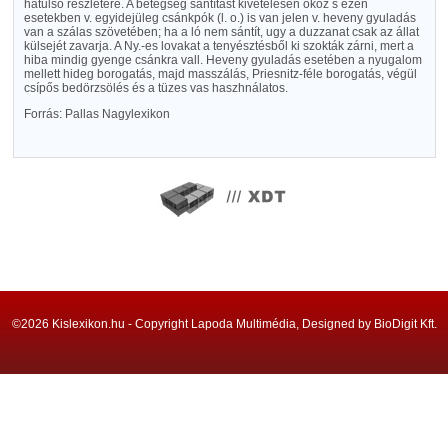
hátulsó részletére. A betegség sántítást kivételesen okoz s ezen
esetekben v. egyidejüleg csánkpók (l. o.) is van jelen v. heveny gyuladás
van a szálas szövetében; ha a ló nem sántít, ugy a duzzanat csak az állat
külsejét zavarja. A Ny.-es lovakat a tenyésztésből ki szokták zárni, mert a
hiba mindig gyenge csánkra vall. Heveny gyuladás esetében a nyugalom
mellett hideg borogatás, majd masszálás, Priesnitz-féle borogatás, végül
csípős bedörzsölés és a tüzes vas haszhnálatos.
Forrás: Pallas Nagylexikon
©2026 Kislexikon.hu - Copyright Lapoda Multimédia, Designed by BioDigit Kft.