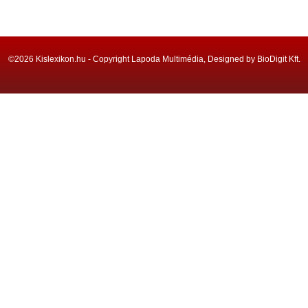
©2026 Kislexikon.hu - Copyright Lapoda Multimédia, Designed by BioDigit Kft.