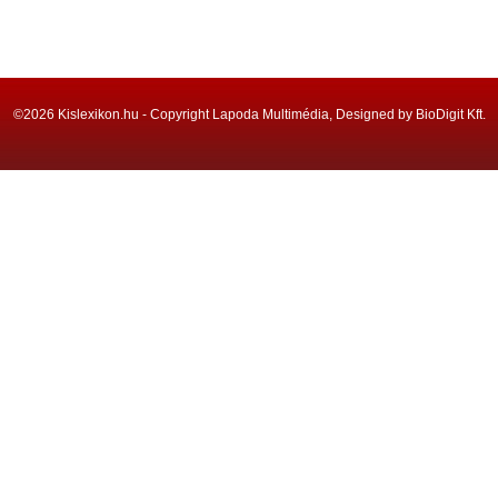
©2026 Kislexikon.hu - Copyright Lapoda Multimédia, Designed by BioDigit Kft.