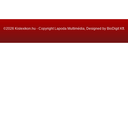
©2026 Kislexikon.hu - Copyright Lapoda Multimédia, Designed by BioDigit Kft.