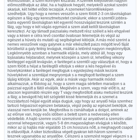
előmozdítván, a szem könnyen kiszárad. A szemek kifejlődését nagyon
előmozdíthatjuk az által, ha a hajtások hegyét, melyekről azokat szedni
akarjuk, két héttel előbb lecsipjük. A szemeket háromféleképen
szedhetjük. Ugy hogy a nemes vesszőn a szem fölött 2-3 cm.távolságban
egészen a fáig egy keresztmetszetet csinálunk; ekkor a szemtől jobbra-
balra egyenlő távolságban két egyenlő hosszvágást teszünk szintén a
fáig, ugy hogy e két vágás egymást a szem alatt kellőt távolságban
keresztezi. Az igy támadt paizsalaku metszett rész széleit a kés ehgyével
vagy a késen e célra levő csonttal óvatosan felemeljük és végül az
egészet a hüvely és mutató ujj segítségével kitörjük. A más mód szerint a
nemes vesszőnek vagy galynek a már elkészített paizs mögött levő fáját
körülbelül a galy feléig levágjuk, miáltal a letörést nagyon megkönnyítjük.
Legkönnyebb azonban a harmadik eljárás, mely abbül áll, hogy egy
tojásalaku héjdarabot, melynek közepén a szem ül, lehetőleg vékony
faréteggel együtt levágván, e faréteget a szemtől ugy választjuk el, hogy a
szem fölött a héjat a farétegtől eltoljuk s ekkor a kés hegyével és
hüvelykünkkel a faréteget megfogjuk s egyidejüleg másik kezünk
hüvelykével a szemtájat megnyomjuk s a megfogott faréteget a szem
tájáig kitörjük. Akár az egyik, akár a másik vagy harmadik módot
alkalmazzuk, a fődolog az, hogy a szem magja sértetlen maradjon s a
paizzsal együtt a fától elváljék. Meglévén a szem, vagy már előtt is, az
alacson legsimább részén egy T vagy megfordított alaku metszést teszünk
a fáig; a bevágott héj két szögletét kissé felemeljük és a szemet a
hozzátartozó héjjal együtt alája dugjuk, ugy hogy az anyatő héja szemhez
tartozó héjpaizsot egészen betakarja, végül pedig az egészet bekötjük, de
viasszal nem kenjük be. Megfordítva is csinálhatjuk a dolgot, aminek az
az előnye van, hogy esős időben a betett szem a nedvesség ellen
védettebb. A hajtó szemre oszló szemzésnél az anyatövet a szemzés után
azonnal lehegyezzük, vagyis 5-8 dm.magasságban elvágjuk s később,
mikor az új hajtás már elgalább 15 cm.hosszura nőtt, a meghagyott csapot
is eltávolítjuk. A siker biztosítása végett gyakran két-három szemet is
tesznek ugyanabba az anyatőbe. Célszerü a szemzést reggel végezni s a