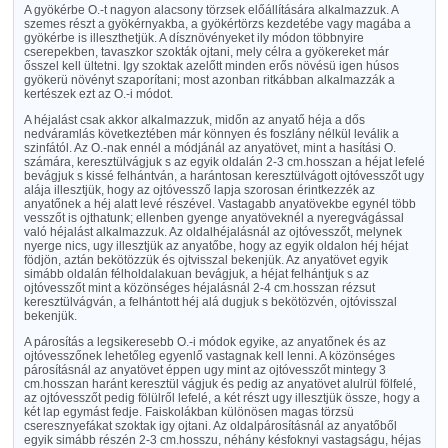
A gyökérbe O.-t nagyon alacsony törzsek előállítására alkalmazzuk. A
szemes részt a gyökérnyakba, a gyökértörzs kezdetébe vagy magába a
gyökérbe is illeszthetjük. A dísznövényeket ily módon többnyire
cserepekben, tavaszkor szokták ojtani, mely célra a gyökereket már
ősszel kell ültetni. Igy szoktak azelőtt minden erős növésü igen húsos
gyökerü növényt szaporítani; most azonban ritkábban alkalmazzák a
kertészek ezt az O.-i módot.
A héjalást csak akkor alkalmazzuk, midőn az anyatő héja a dős
nedváramlás következtében már könnyen és foszlány nélkül leválik a
szinfától. Az O.-nak ennél a módjánál az anyatövet, mint a hasítási O.
számára, keresztülvágjuk s az egyik oldalán 2-3 cm.hosszan a héjat lefelé
bevágjuk s kissé felhántván, a harántosan keresztülvágott ojtóvesszőt ugy
alája illesztjük, hogy az ojtóvessző lapja szorosan érintkezzék az
anyatőnek a héj alatt levé részével. Vastagabb anyatövekbe egynél több
vesszőt is ojthatunk; ellenben gyenge anyatöveknél a nyeregvágással
való héjalást alkalmazzuk. Az oldalhéjalásnál az ojtóvesszőt, melynek
nyerge nics, ugy illesztjük az anyatőbe, hogy az egyik oldalon héj héjat
födjön, aztán bekötözzük és ojtvisszal bekenjük. Az anyatövet egyik
simább oldalán félholdalakuan bevágjuk, a héjat felhántjuk s az
ojtóvesszőt mint a közönséges héjalásnál 2-4 cm.hosszan rézsut
keresztülvágván, a felhántott héj alá dugjuk s bekötözvén, ojtóvisszal
bekenjük.
A párosítás a legsikeresebb O.-i módok egyike, az anyatőnek és az
ojtóvesszőnek lehetőleg egyenlő vastagnak kell lenni. A közönséges
párosításnál az anyatövet éppen ugy mint az ojtóvesszőt mintegy 3
cm.hosszan haránt keresztül vágjuk és pedig az anyatövet alulrül fölfelé,
az ojtóvesszőt pedig fölülről lefelé, a két részt ugy illesztjük össze, hogy a
két lap egymást fedje. Faiskolákban különösen magas törzsü
cseresznyefákat szoktak igy ojtani. Az oldalpárosításnál az anyatőből
egyik simább részén 2-3 cm.hosszu, néhány késfoknyi vastagságu, héjas