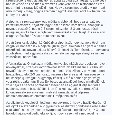
szemeket lehetőleg az anyatőnek abba az oldalába illeszteni, amelyet a
nap kevésbé ér. Eső után a szemzés könnyebben és biztosabban ered
meg, mintha száraz idő előzi meg. Hogy a szem megeredt-e v. nem, azt
arról ismerjük meg, hogy a szemen hagyott levélnyél ettől 1-2 hét múlva
könnyen leválik.
A sipolás a szemezésnek egy módja, s abból áll, hogy az anyatövet
kersztülmetszvén, héját mintegy 3 cm.hosszan köröskörül lehántjuk; a
nevmes vesszőről pedig 2-3 szemmel szintén 2-3 cm.hosszu részt
elvágván, erről a héjat a rajta levő szemekkel együtt lefejtjük s az alany
csupasz részére húzzuk s felül bekötözzük.
A gyűrüzés csak abban különbözik a sipolástól, hogy az anyatövet nem
vágjuk el, hanem csak a héját fejtjük le gyűrüalakban s ehlyére a nemes
részről lefejtett ugyan akkora héjgyűrüt illesztjük. Természetes, hogy ugy a
sipoláshoz, mint a gyűrüzéshez egyenelő vastagságu alanyt és nemes
vesszőt kell használni.
A forrasztás az O.-nak az a módja, emlyet leginkább cserepekben nevelt
növényeknél, füzér- és kordonfáknál szoktunk alkalmazni. E célból az
anyatőnek olyan részén, amelyre a nemes vessző vagy galy legjobban
hozzáilleszthető, 2-3 cm.hosszu részén a héjat és a fát nem egészen a
bél közepéig kivágjuk, sugyanigy készítjük elő a nemes galyat vagy
vesszőt is s aztán ugy illesztjük össze az anyatővel, hogy mindkettőnek
zöld héja és háncsa pontosan összeérjen és egymást teljesen födje;
ezután szorosan összekötjük. Igen jól alkalmazhatjuk a forrasztást
különösen élő sövényeknél, melyekt forrasztál által teljesen
áthatolhatatlanokká envelhetünk. L.még Ablaktálás.
Az ojtványok kezelését illetőleg megjegyzendő, hogy a hasítékba és héj
alá ojtott s a szabadban álló gyümölcs- és díszfák gondozása első évben
csak abból áll, hogy gyenge nyurga hajtásokat megkötözzók, az O. alatt
fakadó hajtásokat pedig eltávolítjuk, hogy a szemtől a nedvet el ne