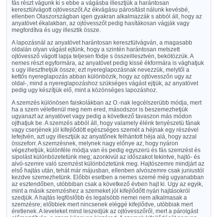
fás részt vágunk ki s ebbe a vágásba illesztjük a harántosan
keresztülvágott ojtóvesszőt.Az ékvágásu párosítást nálunk kevésbé,
ellenben Olaszországban igen gyakran alkalmazzák s abból áll, hogy az
anyatövet ékalakban, az ojtóvesszőt pedig hasítákosan vágják vagy
megfordítva és ugy illesztik össze.
A lapozásnál az anyatövet harántosan keresztülvágván, a magasabb
oldalán olyan vágást ejtünk, hogy a szintén harántosan metszett
ojtóvessző vágott lapja teljesen födje s összeillesztvén, bekötözzük. A
nemes részt egyformára, az anyatövet pedig kissé ékformára is vághatjuk
s ugy illeszthetjük össze; ezt nyereglapozásnak nevezzük, melytől a
kettős nyereglapozás abban különbözik, hogy az ojtóvesszőn ugy az
oldal-, mind a nyereglapozáshoz szükséges vágást ejtjük, az anyatövet
pedig ugy készítjük elő, mint a közönséges lapozáshoz.
A szemzés különösen faiskolákban az O.-nak legcélszerübb módja, mert
ha a szem véletlenül meg nem ered, másodszor is beszemezhetjük
ugyanazt az anyatövet vagy pedig a következő tavaszon más módon
ojthatjuk be. A szemzés abból áll, hogy valamely élénk tenyészetü fának
vagy cserjének jól kifejlődött egészséges szemét a héjnak egy részével
lefejtvén, azt ugy illesztjük az anyatőnek felhántott héja alá, hogy azzal
összeforr. A szemzésnek, melynek nagy előnye az, hogy nyáron
végezhetjük, különféle módja van és pedig egyszerü és fás szemzést és
sipolást különbözetetünk meg; azonkivül az időszakot tekintve, hajtó- és
alvó-szemre való szemzést különböztetünk meg. Hajtószemre mindjárt az
első hajtás után, tehát már májusban, ellenben alvószemre csak juniustól
kezdve szemezhetünk. Előbbi esetben a nemes szemé még ugyanabban
az esztendőben, utóbbiban csak a következő évben hajt ki. Ugy az egyik,
mint a másik szemzéshez a szemeket jól kifejlődőtt nyári hajtásokról
szedjük. A hajtás legföslőbb és legalsóbb nemei nem alkalmasak a
szemzésre; előbbiek mert nincsenek eléggé kifejlődve, utóbbiak mert
éretlenek. A leveleket mind leszedjük az ojtóvesszőről, mert a párolgást