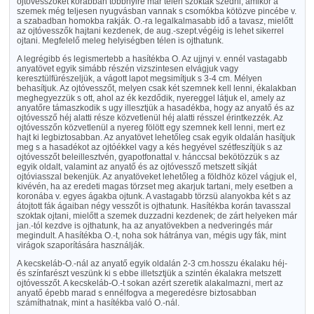
ojtóvesszőket korábban többnyire már télen szokták szedni, amikor a
szemek még teljesen nyugvásban vannak s csomókba kötözve pincébe v.
a szabadban homokba rakják. O.-ra legalkalmasabb idő a tavasz, mielőtt
az ojtóvesszők hajtani kezdenek, de aug.-szept.végéig is lehet sikerrel
ojtani. Megfelelő meleg helyiségben télen is ojthatunk.
A legrégibb és legismertebb a hasítékba O. Az ujjnyi v. ennél vastagabb
anyatövet egyik simább részén vizszintesen elvágjuk vagy
keresztülfürészeljük, a vágott lapot megsimítjuk s 3-4 cm. Mélyen
behasítjuk. Az ojtóvesszőt, melyen csak két szemnek kell lenni, ékalakban
meghegyezzük s ott, ahol az ék kezdődik, nyereggel látjuk el, amely az
anyatőre támaszkodik s ugy illesztjük a hasadékba, hogy az anyatő és az
ojtóvessző héj alatti része közvetlenül héj alatti résszel érintkezzék. Az
ojtóvesszőn közvetlenül a nyereg fölött egy szemnek kell lenni, mert ez
hajt ki legbiztosabban. Az anyatövet lehetőleg csak egyik oldalán hasítjuk
meg s a hasadékot az ojtóékkel vagy a kés hegyével szétfeszítjük s az
ojtóvesszőt beleillesztvén, gyapotfonattal v. hánccsal bekötözzük s az
egyik oldalt, valamint az anyatő és az ojtóvessző metszett síkját
ojtóviasszal bekenjük. Az anyatöveket lehetőleg a földhöz közel vágjuk el,
kivévén, ha az eredeti magas törzset meg akarjuk tartani, mely esetben a
koronába v. egyes ágakba ojtunk. A vastagabb törzsü alanyokba két s az
átojtott fák ágaiban négy vesszőt is ojthatunk. Hasítékba korán tavasszal
szoktak ojtani, mielőtt a szemek duzzadni kezdenek; de zárt helyeken már
jan.-tól kezdve is ojthatunk, ha az anyatövekben a nedveringés már
megindult. A hasítékba O.-t, noha sok hátránya van, mégis ugy fák, mint
virágok szaporítására használják.
A kecskeláb-O.-nál az anyatő egyik oldalán 2-3 cm.hosszu ékalaku héj-
és színfarészt veszünk ki s ebbe illetsztjük a szintén ékalakra metszett
ojtóvesszőt. A kecskeláb-O.-t sokan azért szeretik alakalmazni, mert az
anyatő épebb marad s ennélfogva a megeredésre biztosabban
számíthatnak, mint a hasítékba való O.-nál.