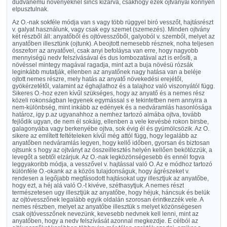
dudvanemü növényeknél sincs kizárva, csakhogy ezek ojtványai könnyen
elpusztulnak.
Az O.-nak sokféle módja van s vagy több rüggyel biró vesszőt, hajtásrészt
v. galyat használunk, vagy csak egy szemet (szemezés). Minden ojtvány
két részből áll: anyatőből és ojtóvesszőből, galyoból v. szemből, melyet az
anyatőben illesztünk (ojtunk). A beojtott nemesebb résznek, noha teljesen
összeforr az anyatővel, csak anyi befoláysa van erre, hogy nagyobb
mennyiségü nedv felszívásával és dus lombozatával azt is erősíti, a
növéssel mintegy magával ragadja, mint azt a buja növésü rózsák
leginkább mutatják, ellenben az anyatőnek nagy hatása van a beléje
ojtott nemes részre, mely hatás az anyatő növekedési erejétől,
gyökérzetétől, valamint az éghajlathoz és a talajhoz való viszonyától függ.
Sikeres O.-hoz ezen kívűl szükséges, hogy az anyatő és a nemes rész
közeli rokonságban legyenek egymással s e tekintetben nem annyira a
nem-különbség, mint inkább az edények és a nedváramlás hasonlósága
határoz, igy p.az ugyanahhoz a nemhez tartozó almába ojtva, tovább
fejlődik ugyan, de nem él sokáig, ellenben a vele kevésbé rokon birsbe,
galagonyába vagy berkenyébe ojtva, sok évig él és gyümölcsözik. Az O.
sikere az említett feltételeken kívűl még attól függ, hogy legalább az
anyatőben nedváramlás legyen, hogy kellő időben, gyorsan és biztosan
ojtsunk s hogy az ojtványt az összeillesztés helyén kellően bekötözzük, a
levegőt a sebtől elzárjuk. Az O.-nak legközönségesebb és ennél fogva
leggyakoribb módja, a vesszővel v. hajtással való O. Az e módhoz tartozó
különféle O.-okank az a közös tulajdonságuk, hogy ágrészeket v.
rendesen a legőjabb megfásodott hajtásokat ugy illesztjuk az anyatőbe,
hogy ezt, a héj alá való O.-t kivéve, széthasytjuk. A nemes részt
természetesen ugy illesztjük az anyatőbe, hogy héjuk, háncsuk és belük
az ojtóvesszőnek legalább egyik oldalán szorosan érintkezzék vele. A
nemes részben, melyet az anyatőbe illesztük s melyet közönségesen
csak ojtóvesszőnek nevezünk, kevesebb nedvnek kell lenni, mint az
anyatőben, hogy a nedv felszívását azonnal megkezdje. E célból az