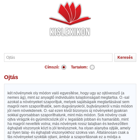
Címszó:
Tartalom:
Ojtás
két növénynek oly módon való egyesítése, hogy ugy az ojtóvessző (a
nemes ág), mint az anyagtő individuális tulajdonságait megtartsa. O.-sal
azokat a növényeket szaporítjuk, melyek sajátságaik megtartásával sem
magról nem szaporíthatók, sem dugványokról, bujtványokról v.más módon
jól nem növekdenek. O.-sal ezen kívűl bizonyos új növényeket gyakran
sokkal gyorsabban szaporíthatunk, mint más módon. Sok növény csak
ojtva virágzik és gyümölcsözik jól v. legalább jobban és hamarább, mint
ha magról nevelték volna; más növények rossz talajban és kedvezőtlen
éghajlati viszonyok közt is jól tenéysznek, ha olyan alanyba ojtják, amely
az ilyen talaj- és éghajlati viszonyokhoz szokva van. Általánosan csak a
fás növényeket szokták ojtani, ámbár a szaporításnak ez a módja a