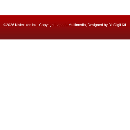
©2026 Kislexikon.hu - Copyright Lapoda Multimédia, Designed by BioDigit Kft.