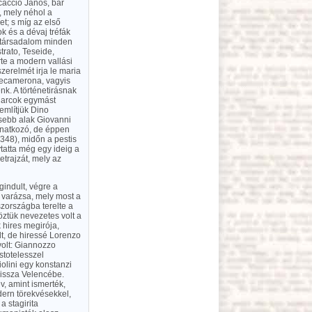
caccio János, bár
, mely néhol a
t; s míg az első
k és a dévaj tréfák
sz társadalom minden
trato, Teseide,
te a modern vallási
erelmét irja le maria
 Decamerona, vagyis
nk. A történetirásnak
harcok egymást
említjük Dino
sebb alak Giovanni
vonatkozó, de éppen
1348), midőn a pestis
lytatta még egy ideig a
etrajzát, mely az
gindult, végre a
 varázsa, mely most a
szországba terelte a
ztük nevezetes volt a
 hires megirója,
lt, de hiressé Lorenzo
volt: Giannozzo
stotelesszel
olini egy konstanzi
vissza Velencébe.
v, amint ismerték,
odern törekvésekkel,
 stagirita