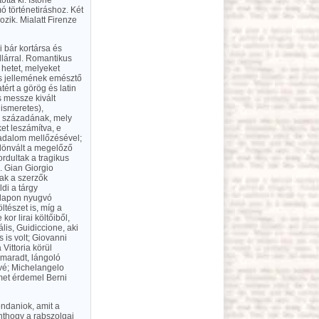
ta ki. Istorie
ó történetiráshoz. Két
ozik. Mialatt Firenze
i bár kortársa és
lárral. Romantikus
 hetet, melyeket
es jellemének emésztő
ért a görög és latin
s messze kivált
 ismeretes),
o, századának, mely
et leszámítva, e
rsadalom mellőzésével;
lönvált a megelőző
rdultak a tragikus
. Gian Giorgio
sak a szerzők
di a tárgy
alapon nyugvó
ltészet is, míg a
or lirai költőiből,
is, Guidiccione, aki
 is volt; Giovanni
Vittoria körül
ő maradt, lángoló
ővé; Michelangelo
lmet érdemel Berni
ondaniok, amit a
inthogy a rabszolgai