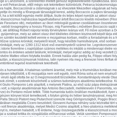
ge a Canzoniere, a szerelemtől ihletett géniusz legtökéletesebb nyilatkozása. Boc
a volt Petrarcának, ettől mégis sok tekintetben különbözik; Petrarca búskomorsága
ra hajlik, Boccacciónál a cidámságnak s az élvezetek fékezetlen vágyának ad helye
eltje és mindig a főranguak társaságát keresi, addig Boccaccio a pajkos társaságo
rt, ha a két költőt egymás mellé állítjuk, tiszte és teljes képet nyerjük az akkori ola
 klasszicizmus hajhászása tagadhatatlanul ártott Boccaccio kisebb műveiben (Filos
le Fiesolano stb), melyekben az ókori mitologiát gyakran csodálatosan összekever
, valódi lovagregény a hosszu Filcopo, míg Fiammetta c.művében Boccaccio saját sz
, aki állítólag Róbert nápolyi király törvénytelen leánya volt. Fő műve azonban a
 gyüjeménye, mely az akkori olasz élet tökéletes élénken kiszinezett képét tárja elé
n szintén kezdetét kellett vennie e mozgalmas korban, midőn a forradalmak és a 
llőzve számos krónikát, melyekről kisült, hogy későbbi hamisítványok, első sorban 
ónikáját, mely az 1280-1312 közé eső eseményekről számol be. Legrokonszenve
ek istorie fiorentine c.naplójában számos mellékes és inkább a mindennapi életre 
fontos és érdekes adatot találunk; krónikáját, melyet egész addig az évig vezetett (
stvére Matteo villani folytatta tovább. Ennek halála után pedig fia, Filippo villani fo
 aztán, a klasszicizmusnak hódolva, latin nyelven irta meg a firenezei hires férfiak él
omtörténet legelső kisérletének tekinthető.
 és a humanisták. A hatalmas szellemi áramlat, mely már a triumvirátus korában me
eljesen kifejlődött, s fő mozgatója nem volt egyéb, mint Róma soha el nem enyésző
 viruló ágát oltotta be az O.megizmosodott törzsökébe. Konstantinápoly eleste Ola
ósok zömét, s ezeknek köszönhető a számos tudományos akadémia keletkezése. Kö
t Giulio Pomponio Leto alapított, s melynek Platina, az első száz pápa életrajzának
a volt; a nápolyi akadémiának feje Antonio Beccadelli, melléknevén il Panormita, vo
nze) és Pontano művei tették. Több humanista tudós önállóan munkálkodott, ilyen 
egészen könyvei közé temetkezett, s folyton görög és héber tanulmányaival, meg Ari
, Palla Strozzi Platont meg Plutarchost szerezte meg Görögországból, Poggio Bracci
tárában megtalálta Cicero beszédeit; Giovanni Aurispa néhány száz kézirattal tért 
volt firenze akadémiája, melyet Medici Cosimo alapított; a Neo-platonica mellékné
irányt is, melyben haladott, s fő érdeme, hogy összeegyeztette a klasszicizmust a m
ai a szabad kritika és vizsgálüdás előharcosai voltak. Velük szemben Pomponazzi a