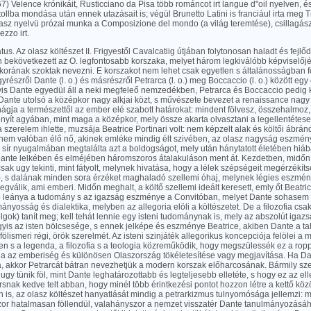
7) Velence krónikáit, Rusticciano da Pisa több románcot irt langue d"oil nyelven, é
ollba mondása után ennek utazásait is; végül Brunetto Latini is franciául irta meg 
lasz nyelvü prózai munka a Composizione del mondo (a világ teremtése), csillagász
ezzo irt.
átus. Az olasz költészet II. Frigyestől Cavalcatiig útjában folytonosan haladt és fejlő
n bekövetkezett az O. legfontosabb korszaka, melyet három legkiválóbb képviselőjé
 korának szoktak nevezni. E korszakot nem lehet csak egyetlen s általánosságban 
gyrészről Dante (l. o.) és másrészről Petrarca (l. o.) meg Boccaccio (l. o.) között e
gyis Dante egyedül áll a neki megfeleő nemzedékben, Petrarca és Boccaccio pedig 
 Dante utolsó a középkor nagy alkjai közt, s művészete bevezet a renaissance nag
ágja a természettől az ember elé szabott határokat: mindent fölvesz, összehalmoz
yít agyában, mint maga a középkor, mely össze akarta olvasztani a legellentétes
a szerelem ihlette, muzsája Beatrice Portinari volt: nem képzelt alak és költői ábrán
hanem valóban élő nő, akinek emléke mindig élt szivében, az olasz nagyság eszmén
 sír nyugalmában megtalálta azt a boldogságot, mely után hánytatott életében hiáb
nte lelkében és elméjében háromszoros átalakuláson ment át. Kezdetben, midőn ró
sak ugy tekinti, mint fátyolt, melynek hivatása, hogy a lélek szépségeit megérzékít
, s dalának minden sora érzéket maghaladó szellemi óhaj, melynek légies eszmén
gválik, ami emberi. Midőn meghalt, a költő szellemi ideált keresett, emly őt Beatr
lco leánya a tudomány s az igazság eszménye a Convitóban, melyet Dante sohasem f
nyosság és dialektika, melyben az allegoria elöli a költészetet. De a filozofia csak
olgok) tanít meg; kell tehát lennie egy isteni tudománynak is, mely az abszolút igaz
gyis az isten bölcsesége, s ennek jelképe és eszménye Beatrice, akiben Dante a ta
lismeri régi, örök szerelmét. Az isteni szinjáték allegorikus koncepciója felölei a mu
n s a legenda, a filozofia s a teologia közreműködik, hogy megszülessék ez a rop
ja az emberiség és különösen Olaszország tökéletesítése vagy megjavítása. Ha Da
a, akkor Petrarcát bátran nevezhetjük a modern korszak előharcosának. Bármily sz
g ugy tünik föl, mint Dante leghatározottabb és legteljesebb elletéte, s hogy ez az e
rsnak kedve telt abban, hogy minél több érintkezési pontot hozzon létre a kettő közö
 is, az olasz költészet hanyatlását mindig a petrarkizmus tulnyomósága jellemzi: 
or hatalmasan föllendül, valahányszor a nemzet visszatér Dante tanulmányozásáho