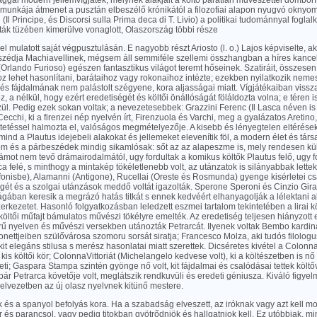
ggal modern jellemvígjáték, melynek alakjait a költő páratlan művészettel domborítot
.munkája átmenet a pusztán elbeszélő krónikától a filozofiai alapon nyugvó oknyom
Il Principe, és Discorsi sulla Prima deca di T. Livio) a politikai tudománnyal foglalk
ták tüzében kimerülve vonaglott, Olaszország többi része
el mulatott saját végpusztulásán. E nagyobb részt Ariosto (l. o.) Lajos képviselte, ak
szédja Machiavellinek, mégsem áll semmiféle szellemi összhangban a híres kancel
rlando Furioso) egészen fantasztikus világot teremt hőseinek. Szatiráit, összesen
z lehet hasonlítani, barátaihoz vagy rokonaihoz intézte; ezekben nyilatkozik nem
s fájdalmának nem palástolt szégyene, kora aljasságai miatt. Vígjátékaiban visszat
, a nélkül, hogy ezért eredetiségét és költői önállóságát föláldozta volna; e téren i
zül. Pedig ezek sokan voltak; a nevezetesebbek: Grazzini Ferenc (Il Lasca néven is
cchi, ki a firenzei nép nyelvén írt, Firenzuola és Varchi, meg a gyalázatos Aretin
ntetéssel halmozta el, valóságos megmételyezője. A kisebb és lényegtelen eltérések
 mind a Plautus idejebeli alakokat és jellemeket elevenítik föl, a modern élet és tá
m és a párbeszédek mindig sikamlósak: sőt az az alapeszme is, mely rendesen kü
mot nem tevő drámairodalmától, ugy fordultak a komikus költők Plautus felő, ugy fo
a felé, s minthogy a mintakép tökéletlenebb volt, az utánzatok is silányabbak lettek
fonisbe), Alamanni (Antigone), Rucellai (Oreste és Rosmunda) gyenge kisérletei c
gét és a szolgai utánzások meddő voltát igazolták. Sperone Speroni és Cinzio Giral
gában keresik a megrázó hatás titkát s ennek kedvéért elhanyagolják a lélektani 
rkezetet. Hasonló folgyatkozásban leledzett eszmei tartalom tekintetében a lirai kö
 költői műfajt bámulatos művészi tökélyre emelték. Az eredetiség teljesen hiányzott e k
ű nyelven és művészi versekben utánozták Petrarcát. Ilyenek voltak Bembo kardinál
nettjeiben szülővárosa szomoru sorsát siratja; Francesco Molza, aki tudós filologus
kit elegáns stilusa s merész hasonlatai miatt szerettek. Dicséretes kivétel a Colonna 
 kis költői kör; ColonnaVittoriát (Michelangelo kedvese volt), ki a költészetben is n
eti; Gaspara Stampa szintén gyönge nő volt, kit fájdalmai és csalódásai tettek költ
 bár Petrarca követője volt, meglátszik rendkuvüli és eredeti géniusza. Kiváló figye
elvezetben az új olasz nyelvnek kitünő mestere.
ák és a spanyol befolyás kora. Ha a szabadság elveszett, az iróknak vagy azt kell m
 és parancsol, vagy pedig titokban gyötrődniök és hallgatniok kell. Ez utóbbiak, m