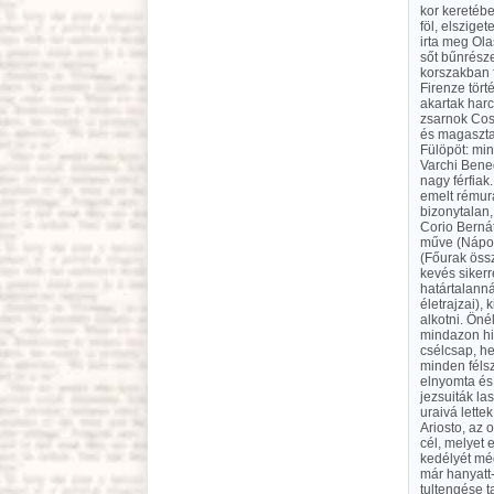
kor keretébe
föl, elszige
irta meg Ol
sőt bűnrésze
korszakban f
Firenze tört
akartak harc
zsarnok Cosi
és magasztal
Fülöpöt: min
Varchi Bene
nagy férfiak
emelt rémura
bizonytalan,
Corio Bernát
műve (Nápoly
(Főurak össz
kevés sikerr
határtalanná
életrajzai),
alkotni. Öné
mindazon hib
csélcsap, h
minden félsz
elnyomta és
jezsuiták la
uraivá lette
Ariosto, az 
cél, melyet 
kedélyét mé
már hanyatt
tultengése t