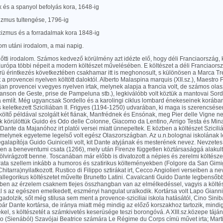
ák és a spanyol befolyás kora, 1648-ig
cizmus tultengése, 1796-ig
cizmus és a forradalmak kora 1848-ig
lom utáni irodalom, a mai napig.
lőtti irodalom. Számos kedvező körülmény azt idézte elő, hogy déli Franciaország,
rópa többi népeit a modern költészet művelésében. E költészet a déli Franciaorszá
űrü érintkezés következtében csakhamar itt is meghonosult, s különösen a Marca T
 a provencei nyelven költött daloktól. Alberto Malaspina marquis (XII.sz.), Maestro Fe
an provencei v.vegyes nyelven irtak, melynek alapja a francia volt, de számos olas
nson de Geste, prise de Pampeluna stb.), legkiválóbb volt köztük a mantovai Sordel
 említ. Még ugyancsak Sordello és a karolingi ciklus lombard énekeseinek korában
keletkezett Sziciliában II. Frigyes (1194-1250) udvarában, ki maga is szerencsésen f
t költő példával szolgált két fiának, Manfrédnek és Ensónak, meg Pier delle Vigne ne
k körülöttük Guido és Odo delle Colonne, Giacomo da Lentino, Arrigo Testa és Mina
Dante da Majanóhoz irt platói versei miatt ünnepeltek. E közben a költészet Sziciliá
melynek egyeteme legelső volt egész Olaszországban. Az u.n.bolognai iskolának
galapítója Guido Guinicelli volt, kit Dante atyjának és mesterének nevez. Nevzetes
en a beneventumi csata (1266), mely után Firenze független köztársasággá alakult, 
fölvirágzott benne. Toscanában már előbb is divatozott a népies és zerelmi költész
ata szellem inkább a humoros és szatirikus költeményekben (Folgore da San Gimig
hitarra)nyilatkozott. Rustico di Filippo sztirákat irt, Cecco Angiolieri verseiben a ne
allegorikus költészetet művelte Brunetto Latini. Cavalcanti Guido Dante legbensőbb
ben az érzelem csaknem tlejes összhangban van az elmélkedéssel, vagyis a költés
s az egészen emelkedett, eszményi hangulat uralkodik. Kortársa volt Lapo Gianni, 
ngadolzik, sőt még stilusa sem ment a provence-sziciliai iskola hatásától, Cino Sin
 bár Dante kortársa, de iránya miatt még mindig az előző korszakhoz tartozik, mindi
el, s költészetét a számkivetés keserüsége teszi borongóvá. A XIII.sz.közepe táj
o (Sienából) Szavójai Beatrice számára Le Régime du Corps címü művet irta; Mar