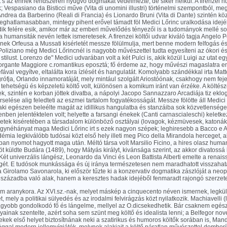
t s az ennek rendszerén nyugvó dogmákat védelmezte, de siker nélkül. A firenzei 
k; Vespasiano da Bisticci műve (Vita di unomini illustri) történelmi szempontból, meg 
ndrea da Barberino (Reali di Francia) és Lionardo Bruni (Vita di Dante) szintén köz
eghatlamasabban, mintegy pihent erővel támadt föl Medici Lőrinc uralkodása idejé
ik felére esik, amikor már az emberi művelődés tényezői is a tudományok mellé sor
a humansiták nevén lettek ismeretesek. A firenzei költői udvar kiváló tagja Angelo Po
kinek Orfeusa a Mussati kisérletét messze fölülmulja, mert benne modern felfogás é
 Poliziano még Medici Lőrincnél is nagyobb művészettel tudta egyesíteni az ókori é
 stilust. Lorenzo de" Medici udvarában volt a két Pulci is, akik közül Luigi az utat e
rgante Maggiore c.romantikus eposztá; fő érdeme az, hogy művészi magaslatra eme
éfával vegyítve, eltalálta kora ízlését és hangulatát. Komolyabb szándékkal irta Mat
ófja, Orlando innamoratáját, mely mintául szolgált Ariostóónak, csakhogy nem fej
ehetségü és képzeletü költő volt, különösen a komikum iránt van érzéke. A költés
k, szintén e korban jöttek divatba, a nápolyi Jacopo Sannazzaro Arcadiája tiz eklog
selése alig feledteti az eszmei tartalom fogyatékosságát. Messze fölötte áll Medici
aki egészen beleélte magát az idillikus hangulatba és stanzáiba sok közvetlenséget t
lenben jelentéktelen volt; helyette a farsangi énekek (Canti carnascialeschi) keletk
etek kiséretében a társadalom különböző osztályai (lovagok, kézmüvesek, katonák 
Egynéhányat maga Medici Lőrinc irt s ezek nagyon szépek; leghiresebb a Bacco e A
démia legkiválóbb tudósai közt első hely illeti meg Pico della Mirandola herceget, 
n nyomot hagyott maga után. Méltó társa volt Marsilio Ficino, a hires olasz humani
öt küldte Budára (1489), hogy Mátyás királyt, kivánsága szerint, az akkor divatossá le
ét univerzális lángész, Leonardo da Vinci és Leon Battista Alberti emelte a renais
gét. E tudósok munkássága és új iránya természetesen nem maradhatott visszahatá
a Girolamo Savonarola, ki először tűzte ki a konzervativ dogmatika zászlóját a neop
századba való alak, hanem a keresztes hadak idejéből fenmaradt rajongó szerzet
lom aranykora. Az XVI.sz.-nak, melyet máskép a cinquecento néven ismernek, legk
t, mely a politikai sülyedés és az irodalmi felvirágzás közt nyilatkozik. Machiavelli (
agyobb gondolkodó fő és lángelme, mellyel az O.dicsekedhetik. Bár csaknem egész 
ainak szentelte, azért soha sem szünt meg költő és idealista lenni; a Belfegor no
kek első helyet biztosítnának neki a szatirikus és humoros költők sorában is, Man