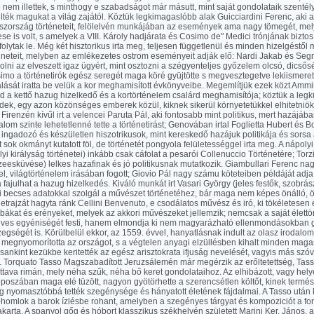
 nem illettek, s minthogy e szabadságot már másutt, mint saját gondolataik szenté
telték magukat a világ zajától. Köztük legkimagaslóbb alak Guicciardini Ferenc, ak
aszország történeteit, felölelvén munkájában az események ama nagy tömegét, me
se is volt, s amelyek a VIII. Károly hadjárata és Cosimo de" Medici trónjának bizto
olytak le. Még két hisztorikus irta meg, teljesen függetlenül és minden hizelgéstől 
éneteit, melyben az emlékezetes ostrom eseményeit adják elő: Nardi Jakab és Segn
olni az elveszett igaz ügyért, mint osztozni a szégyenteljes győzelem olcsó, dicsős
mo a történetirók egész seregét maga köré gyüjtötte s megvesztegetve lekiismeretü
ását iratta be velük a kor meghamisított évkönyveibe. Megemlítjük ezek közt Ammir
d a kettő hazug hizelkedő és a kortörténelem csalárd meghamisítója; köztük a leg
dek, egy azon közönséges emberek közül, kiknek sikerül környetetükkel elhitetniö
. Firenzén kívűl irt a velencei Paruta Pál, aki fontosabb mint politikus, mert hazáj
lom szinte lehetetlenné tette a történetirást; Genovában irtal Foglietta Hubert és 
 ingadozó és készületlen hiszotrikusok, mint kereskedő hazájuk politikája és sorsa
 sok okmányt kutatott föl, de történetét pongyola felületességgel irta meg. A nápol
i királyság történetei) inkább csak cáfolat a pesarói Collenuccio Történetére; Tor
eesküvése) lelkes hazafinak és jó politikusnak mutatkozik. Giambullari Ferenc na
el, világtörténelem irásában fogott; Giovio Pál nagy számu köteteiben példáját adja
 fajulhat a hazug hizelkedés. Kiváló munkát irt Vasari György (jeles festők, szobrá
 ki becses adatokkal szolgál a művészet történetéhez, bár maga nem képes önálló,
letrajzát hagyta ránk Cellini Benvenuto, e csodálatos művész és iró, ki tökéletese
ákat és erényeket, melyek az akkori művészeket jellemzik; nemcsak a saját élettört
eves egyéniségét festi, hanem elmondja ki nem magyarázható ellenmondásokban
egségét is. Körülbelül ekkor, az 1559. évvel, hanyatlásnak indult az olasz irodalo
 megnyomorította az országot, s a végtelen anyagi elzüllésben kihalt minden maga
ssankint kezükbe keritették az egész arisztokrata ifjuság nevelését, vagyis más sz
k. Torquato Tasso Magszabadított Jeruzsálemén már megérzik az erőltetettség, Tass
ottava rimán, mely néha szűk, néha bő keret gondolataihoz. Az elhibázott, vagy hel
eposzában maga elé tüzött, nagyon gyötörhette a szerencsétlen költőt, kinek termés
g nyomasztóbbá tették szegénysége és hányatott életének fájdalmai. A Tasso utá
-homlok a barok ízlésbe rohant, amelyben a szegényes tárgyat és kompoziciót a for
akarta. A spanyol gőg és hóbort klasszikus székhelyén született Marini Ker. János, a