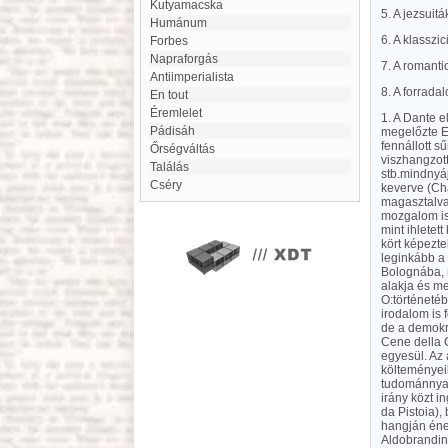
Kutyamacska
5. A jezsuit
humánum
6. A klasszi
Forbes
Napraforgás
7. A romanti
antiimperialista
8. A forrada
en tout
Éremlelet
1. A Dante e
Pádisáh
megelőzte Eu
fennállott s
Őrségváltás
viszhangzott
Találás
stb.mindnyáj
Cséry
keverve (Cha
magasztalva
mozgalom is 
mint ihletet
kört képezte
leginkább a 
Bolognába, 
alakja és me
O:történetéb
irodalom is 
de a demokr
Cene della C
egyesül. Az 
költeményei
tudománnyal 
irány közt i
da Pistoia),
hangján ének
Aldobrandin