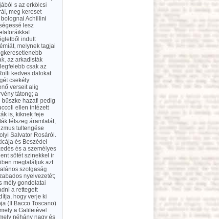
ából s az erkölcsi
orái, meg kereset
bolognai Achillini
tségessé lesz
etaforáikkal
gletből indult
miát, melynek tagjai
legkeresetlenebb
k, az arkadisták
s legfelebb csak az
 Rolli kedves dalokat
égét csekély
nő verseit alig
rvény tátong; a
ai büszke hazafi pedig
ccoli ellen intézett
k is, kiknek feje
ták félszeg áramlatát,
nizmus tultengése
lyi Salvator Rosáról.
eticája és Beszédei
kedés és a személyes
nt sötét szinekkel ir
kiben megtaláljuk azt
talános szolgaság
szabados nyelvezetét;
és mély gondolatai
dni a rettegett
tja, hogy verje ki
ja (Il Bacco Toscano)
mely a Galileiével
 mely néhány nagy és