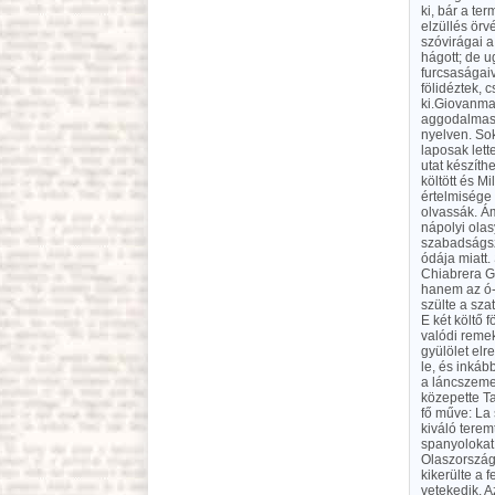
ki, bár a te
elzüllés örv
szóvirágai a
hágott; de u
furcsaságaiv
fölidéztek, 
ki.Giovanma
aggodalmas e
nyelven. Sok
laposak lett
utat készíth
költött és M
értelmisége 
olvassák. Ám
nápolyi olas
szabadságsze
ódája miatt.
Chiabrera Gá
hanem az ó-k
szülte a sza
E két költő 
valódi reme
gyülölet elr
le, és inkáb
a láncszeme
közepette Ta
fő műve: La 
kiváló terem
spanyolokat 
Olaszországb
kikerülte a 
vetekedik. 