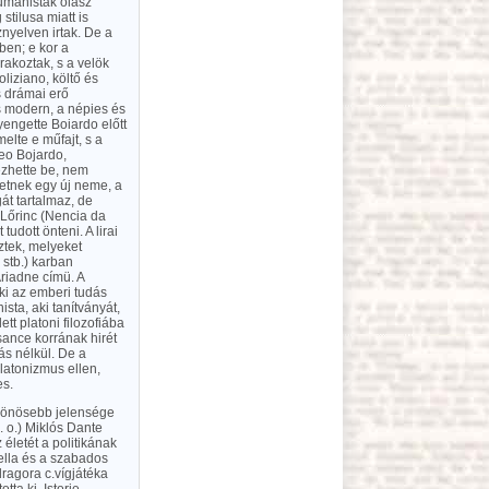
humanisták olasz
stilusa miatt is
nyelven irtak. De a
ben; e kor a
akoztak, s a velök
liziano, költő és
s drámai erő
s modern, a népies és
gyengette Boiardo előtt
lte e műfajt, s a
teo Bojardo,
ezhette be, nem
zetnek egy új neme, a
át tartalmaz, de
 Lőrinc (Nencia da
udott önteni. A lirai
eztek, melyeket
stb.) karban
riadne címü. A
aki az emberi tudás
sta, aki tanítványát,
tt platoni filozofiába
sance korrának hirét
s nélkül. De a
latonizmus ellen,
es.
ülönösebb jelensége
l. o.) Miklós Dante
életét a politikának
vella és a szabados
dragora c.vígjátéka