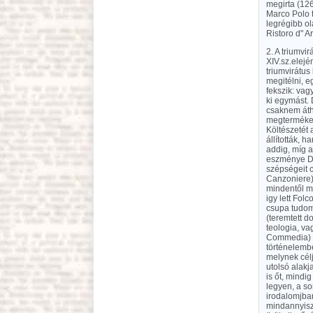
megirta (126
Marco Polo t
legrégibb o
Ristoro d" Ar
2. A triumvir
XIV.sz.elejé
triumvirátus
megitélni, e
fekszik: va
ki egymást.
csaknem áth
megterméken
Költészetét 
állították, 
addig, míg a
eszménye Da
szépségeit c
Canzoniere)
mindentől me
igy lett Fo
csupa tudomá
(teremtett d
teologia, va
Commedia) fö
történelembe
melynek cél
utolsó alakj
is őt, mindi
legyen, a so
irodalomjban
mindannyisz