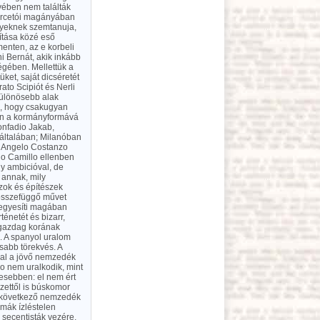
lyében nem találták
i arcetói magányában
lyeknek szemtanuja,
sítása közé eső
menten, az e korbeli
i Bernát, akik inkább
égében. Mellettük a
ket, saját dicséretét
ato Scipiót és Nerli
különösebb alak
k, hogy csakugyan
ában a kormányformává
Bonfadio Jakab,
 általában; Milanóban
yi Angelo Costanzo
zio Camillo ellenben
gy ambicióval, de
 annak, mily
szok és építészek
 összefüggő művet
n egyesíti magában
énetét és bizarr,
 gazdag korának
m. A spanyol uralom
sabb törekvés. A
óval a jövő nemzedék
o nem uralkodik, mint
yesebben: el nem ért
zettől is búskomor
n következő nemzedék
mák ízléstelen
 secentisták vezére,