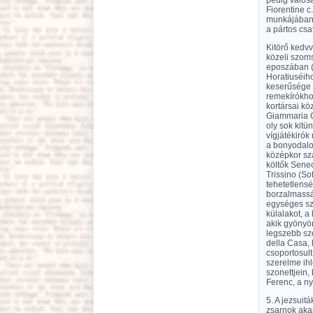
pedig valósá
Fiorentine c
munkájában (
a pártos csa
Kitörő kedvv
közeli szom
eposzában (O
Horatiuséiho
keserűsége é
remekírókhoz
kortársai kö
Giammaria Ce
oly sok kitü
vígjátékirók
a bonyodalo
középkor szá
költők Senec
Trissino (So
tehetetlensé
borzalmassá
egységes sze
külalakot, a
akik gyönyör
legszebb szo
della Casa, 
csoportosult
szerelme ihl
szonettjein,
Ferenc, a ny
5. A jezsuit
zsarnok akar