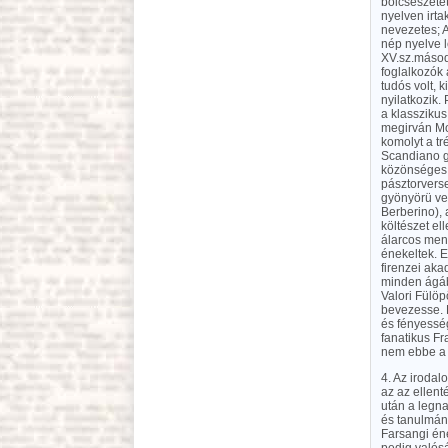
bölcsészeté
nyelven irta
nevezetes; A
nép nyelve l
XV.sz.másod
foglalkozók 
tudós volt, 
nyilatkozik.
a klasszikus
megirván Mo
komolyt a tr
Scandiano gr
közönséges t
pásztorverse
gyönyörü ver
Berberino), 
költészet el
álarcos men
énekeltek. 
firenzei aka
minden ágába
Valori Fülöp
bevezesse. K
és fényessé
fanatikus Fr
nem ebbe a 
4. Az iroda
az az ellenté
után a legn
és tanulmány
Farsangi éne