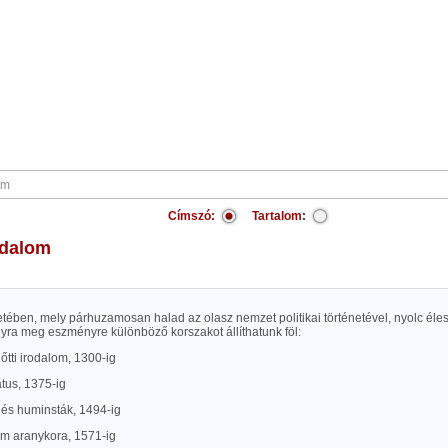
Címszó:
Tartalom:
rodalom
etében, mely párhuzamosan halad az olasz nemzet politikai történetével, nyolc éle
nyra meg eszményre különböző korszakot állíthatunk föl:
lőtti irodalom, 1300-ig
atus, 1375-ig
 és huminsták, 1494-ig
om aranykora, 1571-ig