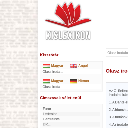
Kisszótár
Magyar
Angol
Olasz i
Olasz iroda...
----
Magyar
Német
Olasz iroda...
----
Az O. történ
irodalmi irá
Címszavak véletlenül
1. A Dante e
Furor
2. A triumvir
Ledenice
3. A tudósok
centralista
Dic...
4. Az irodal