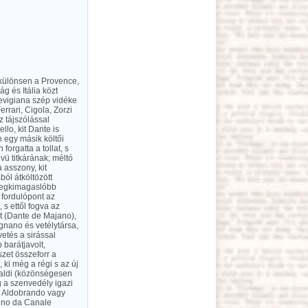
 különsen a Provence,
g és Itália közt
revigiana szép vidéke
rrari, Cigola, Zorzi
z tájszólással
lo, kit Dante is
 egy másik költői
orgatta a tollat, s
vü titkárának; méltó
 asszony, kit
ból átköltözött
 legkimagaslóbb
 fordulópont az
s ettől fogva az
et (Dante de Majano),
nano és vetélytársa,
vetés a sirással
 barátjavolt,
zet összeforr a
ki még a régi s az új
ibaldi (közönségesen
g a szenvedély igazi
án Aldobrando vagy
tino da Canale