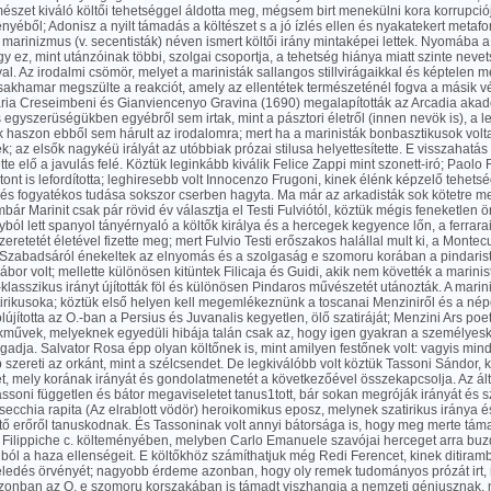
rmészet kiváló költői tehetséggel áldotta meg, mégsem birt menekülni kora korrupciój
ényéből; Adonisz a nyilt támadás a költészet s a jó ízlés ellen és nyakatekert metaf
 marinizmus (v. secentisták) néven ismert költői irány mintaképei lettek. Nyomába a 
gy ez, mint utánzóinak többi, szolgai csoportja, a tehetség hiánya miatt szinte neve
al. Az irodalmi csömör, melyet a marinisták sallangos stillvirágaikkal és képtelen m
csakhamar megszülte a reakciót, amely az ellentétek természeténél fogva a másik vé
ria Creseimbeni és Gianviencenyo Gravina (1690) megalapították az Arcadia akadé
gyszerüségükben egyébről sem irtak, mint a pásztori életről (innen nevök is), a 
 haszon ebből sem hárult az irodalomra; mert ha a marinisták bonbasztikusok volta
ek; az elsők nagykéü irályát az utóbbiak prózai stilusa helyettesítette. E visszahatá
ette elő a javulás felé. Köztük leginkább kiválik Felice Zappi mint szonett-iró; Paolo
iltont is lefordította; leghiresebb volt Innocenzo Frugoni, kinek élénk képzelő tehets
és fogyatékos tudása sokszor cserben hagyta. Ma már az arkadisták sok kötetre me
bár Marinit csak pár rövid év választja el Testi Fulviótól, köztük mégis feneketlen ö
yból lett spanyol tányérnyaló a költők királya és a hercegek kegyence lőn, a ferrar
retetét életével fizette meg; mert Fulvio Testi erőszakos halállal mult ki, a Montecu
 Szabadsáról énekeltek az elnyomás és a szolgaság e szomoru korában a pindaristá
bor volt; mellette különösen kitüntek Filicaja és Guidi, akik nem követték a marinis
lasszikus irányt újították föl és különösen Pindaros művészetét utánozták. A mari
tirikusoka; köztük első helyen kell megemlékeznünk a toscanai Menziniről és a népo
fölújította az O.-ban a Persius és Juvanalis kegyetlen, ölő szatiráját; Menzini Ars po
kművek, melyeknek egyedüli hibája talán csak az, hogy igen gyakran a személyes
egadja. Salvator Rosa épp olyan költőnek is, mint amilyen festőnek volt: vagyis minde
b szereti az orkánt, mint a szélcsendet. De legkiválóbb volt köztük Tassoni Sándor, 
t, mely korának irányát és gondolatmenetét a következőével összekapcsolja. Az ál
ssoni független és bátor megaviseletet tanus1tott, bár sokan megróják irányát és 
secchia rapita (Az elrablott vödör) heroikomikus eposz, melynek szatirikus iránya 
tő erőről tanuskodnak. És Tassoninak volt annyi bátorsága is, hogy meg merte táma
Filippiche c. költeményében, melyben Carlo Emanuele szavójai herceget arra buzdí
ól a haza ellenségeit. E költőkhöz számíthatjuk még Redi Ferencet, kinek ditiramb
feledés örvényét; nagyobb érdeme azonban, hogy oly remek tudományos prózát irt, 
Azonban az O. e szomoru korszakában is támadt viszhangja a nemzeti géniusznak,