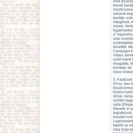
örök dicsősé
benső barátj
miszticizmus
udvarok kegy
barátja: ezé
rétegének. A
Ameto, Ninfa
fogalmakkal
d" Aquinóhoz
száz novella
szükségképe
követték. Me
Compagni kr
Villani, kin
ezért reánk 
elragadta, te
krónikát, de
olasz irodal
3. A tudósok
XV.sz.-ban t
klsszicizmus
bizánci tud
római, melye
szintén tagj
valla (Elega
Manetti, ki 
foglalkozott
kolostor lom
Leghiresebb 
kijelöli az 
meg hogy taj