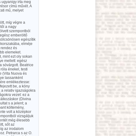
s ugyanigy irta meg
Trésor címü művét. A
ati mű, melyet
dött, míg végre a
től a nagy
fölvett szempontból
gy egész emberöltő
kölcsönösen egészítik
y korszakába, elméje
, rendez és
ebb elemeket.
d, mint ezt oly sokan
ye mellett: egész
a sóvárgott. Beatrice
la énekel, testi
se (Vita Nuova és
ye lassanként
icére emlékeztesse:
ejezett be, a köny
 a relativ igazságokra
ságokra vezet: ez a
lálkozáskor (Divina
ltat s a jelent; a
pant költemény,
nte volt a középkor
empontból vizsgáljuk
llentét még élesebb
tt, sőt az
míg az irodalom
z. Petrarca s az O.