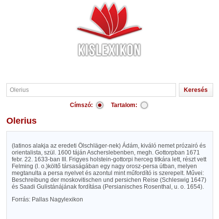
Címszó:
Tartalom:
Olerius
(latinos alakja az eredeti Ölschläger-nek) Ádám, kiváló nemet prózairó és
orientalista, szül. 1600 táján Ascherslebenben, megh. Gottorpban 1671
febr. 22. 1633-ban III. Frigyes holstein-gottorpi herceg titkára lett, részt vett
Felming (l. o.)költő társaságában egy nagy orosz-persa útban, melyen
megtanulta a persa nyelvet és azontul mint műfordító is szerepelt. Művei:
Beschreibung der moskovitischen und persichen Reise (Schleswig 1647)
és Saadi Gulistánájának fordítása (Persianisches Rosenthal, u. o. 1654).
Forrás: Pallas Nagylexikon