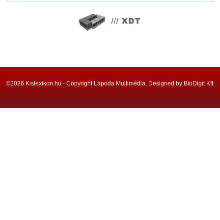
©2026 Kislexikon.hu - Copyright Lapoda Multimédia, Designed by BioDigit Kft.