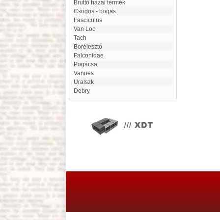
bruttó hazai termék
Csögös - bogas
fasciculus
Van Loo
tach
Borélesztő
Falconidae
Pogácsa
Vannes
Uralszk
Debry