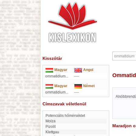
Kisszótár
Magyar
Angol
ommati
ommatidium...
----
Magyar
Német
ommatidium...
----
Alsóbbrendű
Címszavak véletlenül
Potenciális hőmérséklet
Molza
Maradjon on
Pizolit
Klettgau