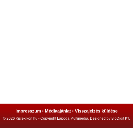
Impresszum
•
Médiaajánlat
•
Visszajelzés küldése
© 2026 Kislexikon.hu - Copyright Lapoda Multimédia, Designed by BioDigit Kft.