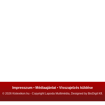
Impresszum
•
Médiaajánlat
•
Visszajelzés küldése
© 2026 Kislexikon.hu - Copyright Lapoda Multimédia, Designed by BioDigit Kft.