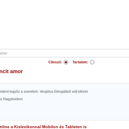
Címszó:
Tartalom:
incit amor
mindent legyőz a szerelem. Vergilius Eklogáiból vett idézet.
las Nagylexikon
line a Kislexikonnal Mobilon és Tableten is