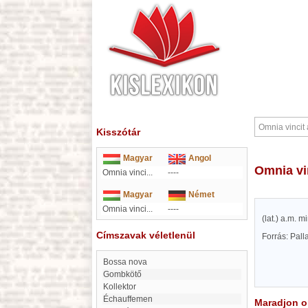
Kisszótár
Magyar
Angol
Omnia v
Omnia vinci...
----
Magyar
Német
Omnia vinci...
----
(lat.) a.m. 
Címszavak véletlenül
Forrás: Pal
bossa nova
Gombkötő
kollektor
échauffemen
Maradjon on