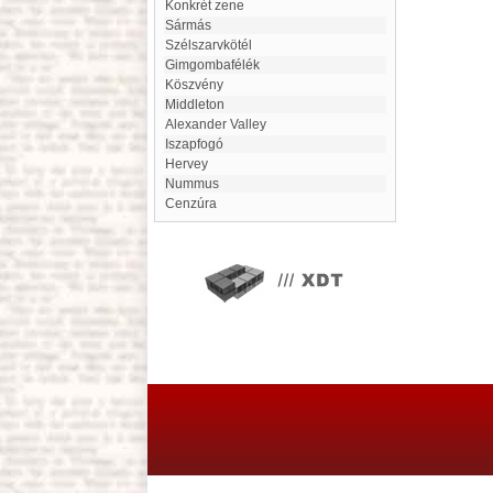
konkrét zene
Sármás
Szélszarvkötél
Gimgombafélék
Köszvény
Middleton
Alexander Valley
Iszapfogó
Hervey
Nummus
cenzúra