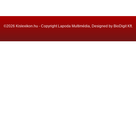
©2026 Kislexikon.hu - Copyright Lapoda Multimédia, Designed by BioDigit Kft.