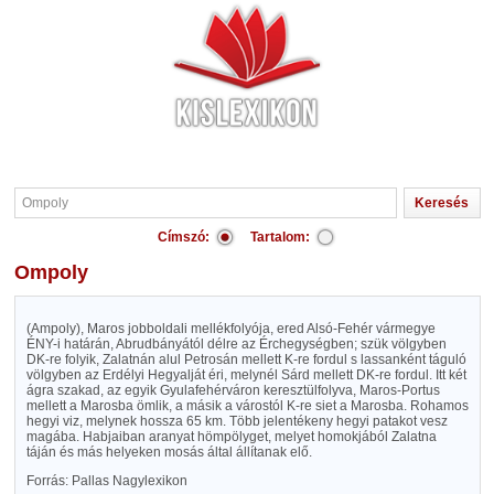
Címszó:
Tartalom:
Ompoly
(Ampoly), Maros jobboldali mellékfolyója, ered Alsó-Fehér vármegye
ÉNY-i határán, Abrudbányától délre az Érchegységben; szük völgyben
DK-re folyik, Zalatnán alul Petrosán mellett K-re fordul s lassanként táguló
völgyben az Erdélyi Hegyalját éri, melynél Sárd mellett DK-re fordul. Itt két
ágra szakad, az egyik Gyulafehérváron keresztülfolyva, Maros-Portus
mellett a Marosba ömlik, a másik a várostól K-re siet a Marosba. Rohamos
hegyi viz, melynek hossza 65 km. Több jelentékeny hegyi patakot vesz
magába. Habjaiban aranyat hömpölyget, melyet homokjából Zalatna
táján és más helyeken mosás által állítanak elő.
Forrás: Pallas Nagylexikon