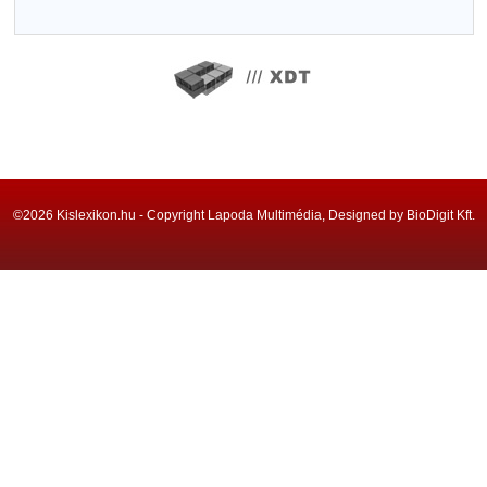
©2026 Kislexikon.hu - Copyright Lapoda Multimédia, Designed by BioDigit Kft.