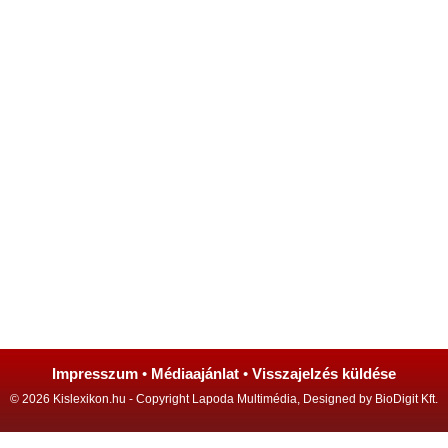
Impresszum
•
Médiaajánlat
•
Visszajelzés küldése
© 2026 Kislexikon.hu - Copyright Lapoda Multimédia, Designed by BioDigit Kft.