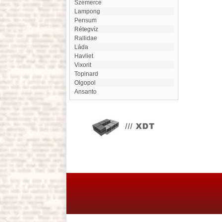
Szemerce
Lampong
Pensum
rétegvíz
Rallidae
Láda
Havliet
Vixorit
Topinard
Olgopol
Ansanto