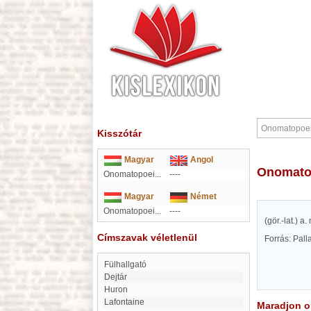
Kisszótár
Magyar
Angol
Onomat
Onomatopoei...
----
Magyar
Német
Onomatopoei...
----
(gör.-lat.) a
Címszavak véletlenül
Forrás: Pal
fülhallgató
Dejtár
Huron
Lafontaine
Maradjon on