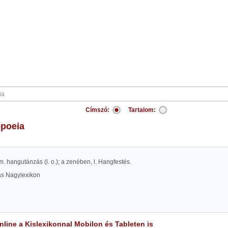
Címszó:
Tartalom:
opoeia
. m. hangutánzás (l. o.); a zenében, l. Hangfestés.
las Nagylexikon
line a Kislexikonnal Mobilon és Tableten is