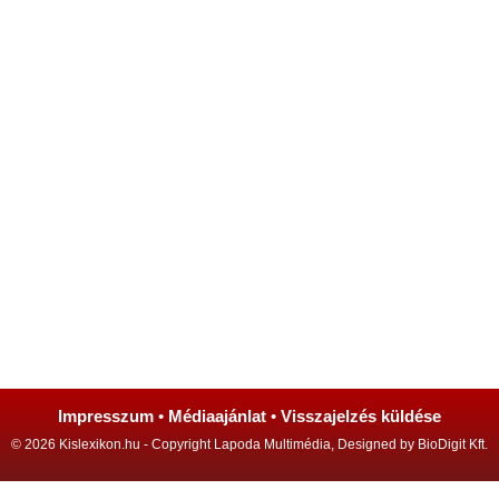
Impresszum
•
Médiaajánlat
•
Visszajelzés küldése
© 2026 Kislexikon.hu - Copyright Lapoda Multimédia, Designed by BioDigit Kft.