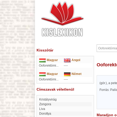
Kisszótár
Magyar
Angol
Ooforek
Ooforektómi...
----
Magyar
Német
Ooforektómi...
----
(gör.), a pet
Címszavak véletlenül
Forrás: Pal
Kristályvirág
zongora
Liva
Dorottya
Maradjon on