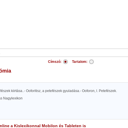
Címszó:
Tartalom:
tómia
efészek kiirtása..- Ooforitisz, a petefészek gyuladása.- Ooforon, l. Petefészek.
las Nagylexikon
line a Kislexikonnal Mobilon és Tableten is