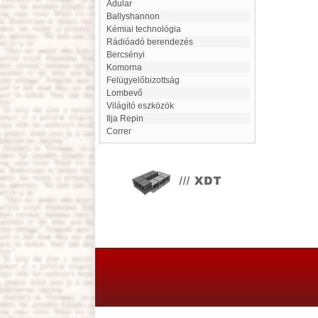
Adular
Ballyshannon
kémiai technológia
rádióadó berendezés
Bercsényi
Komorna
Felügyelőbizottság
Lombevő
Világító eszközök
Ilja Repin
Correr