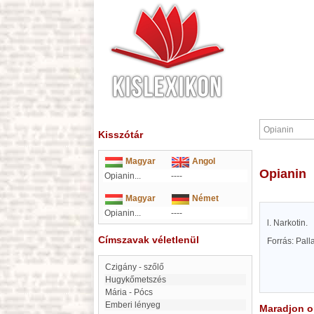
Kisszótár
Magyar
Angol
Opianin
Opianin...
----
Magyar
Német
Opianin...
----
l. Narkotin.
Címszavak véletlenül
Forrás: Pal
Czigány - szőlő
Hugykőmetszés
Mária - Pócs
emberi lényeg
Maradjon on