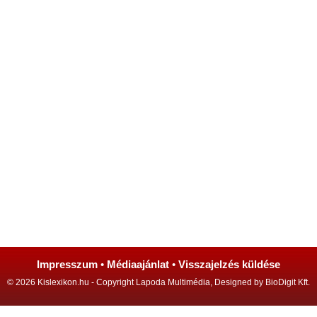
Impresszum
•
Médiaajánlat
•
Visszajelzés küldése
© 2026 Kislexikon.hu - Copyright Lapoda Multimédia, Designed by BioDigit Kft.