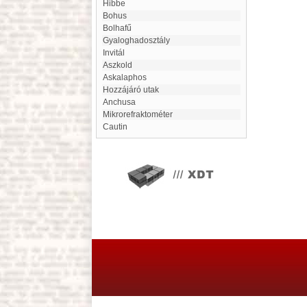
Hibbe
Bohus
Bolhafű
Gyaloghadosztály
invitál
Aszkold
Askalaphos
Hozzájáró utak
Anchusa
mikrorefraktométer
Cautin