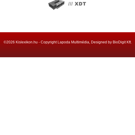
©2026 Kislexikon.hu - Copyright Lapoda Multimédia, Designed by BioDigit Kft.