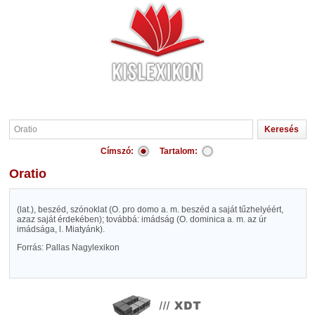
Címszó:
Tartalom:
Oratio
(lat.), beszéd, szónoklat (O. pro domo a. m. beszéd a saját tűzhelyéért,
azaz saját érdekében); továbbá: imádság (O. dominica a. m. az úr
imádsága, l. Miatyánk).
Forrás: Pallas Nagylexikon