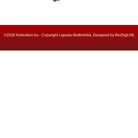
©2026 Kislexikon.hu - Copyright Lapoda Multimédia, Designed by BioDigit Kft.