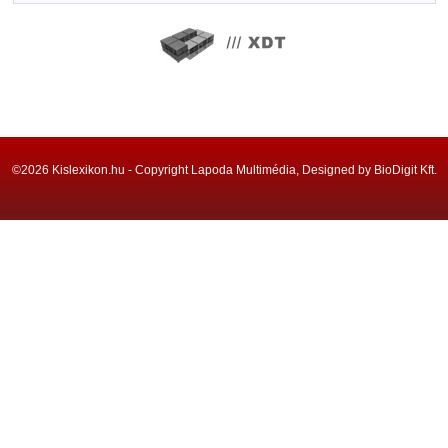
©2026 Kislexikon.hu - Copyright Lapoda Multimédia, Designed by BioDigit Kft.