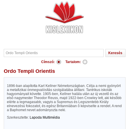
Címszó:
Tartalom:
Ordo Templi Orientis
1896-ban alapította Karl Kellner Németországban. Célja a nemi gyönyört
a metafizikai önmegvalósítás szolgálatába állítani. Tantrikus iskolák
hagyományait követte. 1905-ben, Kellner halála után az új vezetô és az
elsô nagymester Theodor Reuss, majd 1922-ben Crowley lett, aki késôbb
elérte a legmagasabb, vagyis a Supremus és Legszentebb Király
elnevezésü fokozatot, és egész Britanniában ô képviselte a rendet. A rend
a Baphomet nevet adományozta neki.
Szerkesztette:
Lapoda Multimédia