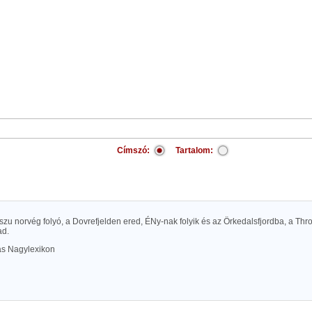
Címszó:
Tartalom:
zu norvég folyó, a Dovrefjelden ered, ÉNy-nak folyik és az Örkedalsfjordba, a Thr
ad.
las Nagylexikon