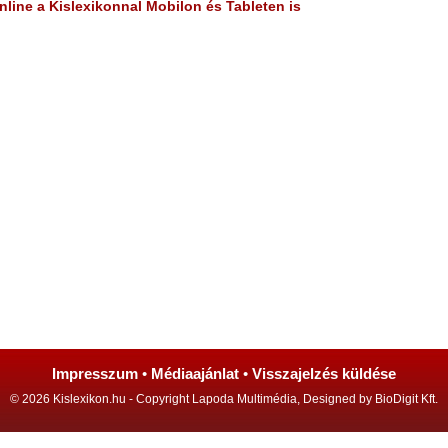
line a Kislexikonnal Mobilon és Tableten is
Impresszum
•
Médiaajánlat
•
Visszajelzés küldése
© 2026 Kislexikon.hu - Copyright Lapoda Multimédia, Designed by BioDigit Kft.