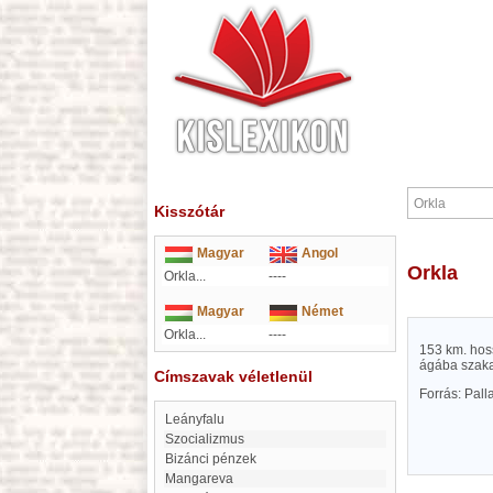
Kisszótár
Magyar
Angol
Orkla
Orkla...
----
Magyar
Német
Orkla...
----
153 km. hoss
ágába szak
Címszavak véletlenül
Forrás: Pal
Leányfalu
Szocializmus
Bizánci pénzek
Mangareva