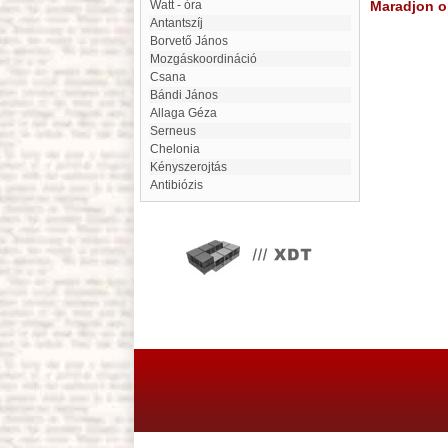
Watt - óra
Maradjon on
antantszíj
Borvető János
Mozgáskoordináció
Csana
Bándi János
Allaga Géza
Serneus
Chelonia
Kényszerojtás
antibiózis