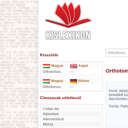
Kisszótár
Magyar
Angol
Orthoto
Orthotomus...
----
Magyar
Német
Orthotomus...
----
Horsf. (álla
kerekített s
Címszavak véletlenül
lépcsőzetes,
Forrás: Pal
civitas dei
adventure
intermediáció
múzsa