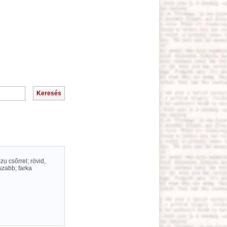
u csőrrel; rövid,
szabb; farka