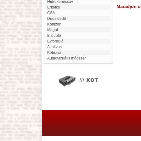
Hidrokénessav
Maradjon on
Erkölcs
CSA
Deus dedit
Kortizon
Magot
In duplo
Évforduló
Allativus
Kobolya
Audiovizuális módszer