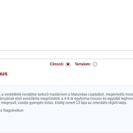
Címszó:
Tartalom:
mus
t), a verébfélék rendjébe tartozó madárnem a Maluridae családból, meglehetős hossz
zárnyának első evezőtolla megrövidült, a 4-8-ik egyforma hosszu és egyúttal leghos
 megnyult; csüdje gyengén tollas. Eddig ismert 13 faja az orientális régiót lakja.
las Nagylexikon