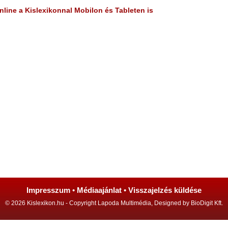
line a Kislexikonnal Mobilon és Tableten is
Impresszum
•
Médiaajánlat
•
Visszajelzés küldése
© 2026 Kislexikon.hu - Copyright Lapoda Multimédia, Designed by BioDigit Kft.