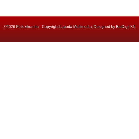
©2026 Kislexikon.hu - Copyright Lapoda Multimédia, Designed by BioDigit Kft.