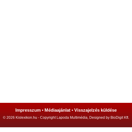
Impresszum
•
Médiaajánlat
•
Visszajelzés küldése
© 2026 Kislexikon.hu - Copyright Lapoda Multimédia, Designed by BioDigit Kft.