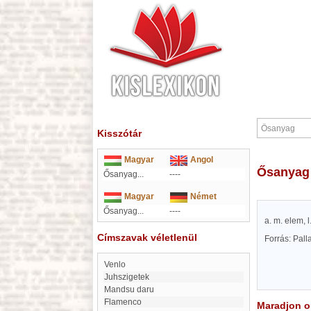
Kisszótár
Magyar
Angol
Ősanyag
Ősanyag...
----
Magyar
Német
Ősanyag...
----
a. m. elem, 
Címszavak véletlenül
Forrás: Pal
Venlo
Juhszigetek
Mandsu daru
flamenco
Maradjon on