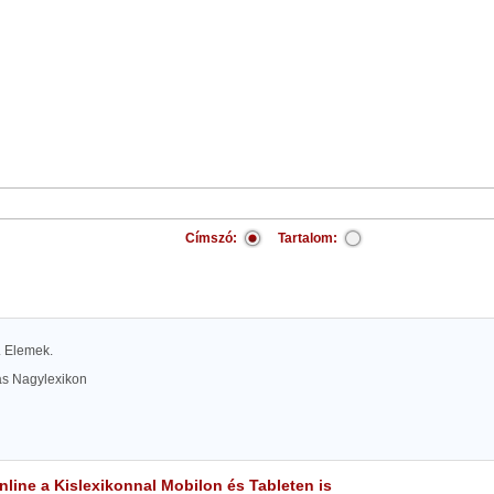
Címszó:
Tartalom:
l. Elemek.
las Nagylexikon
line a Kislexikonnal Mobilon és Tableten is