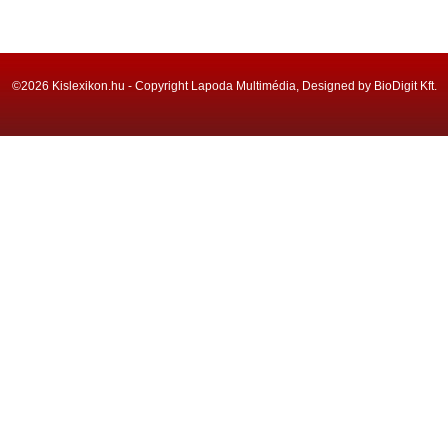
©2026 Kislexikon.hu - Copyright Lapoda Multimédia, Designed by BioDigit Kft.