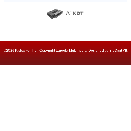
©2026 Kislexikon.hu - Copyright Lapoda Multimédia, Designed by BioDigit Kft.