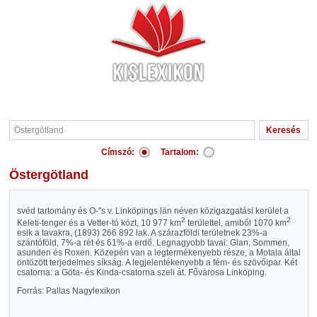
Címszó:
Tartalom:
Östergötland
svéd tartomány és O-"s v. Linköpings län néven közigazgatási kerület a
2
2
Keleti-tenger és a Vetter-tó közt, 10 977 km
területtel, amiből 1070 km
esik a tavakra, (1893) 266 892 lak. A szárazföldi területnek 23%-a
szántóföld, 7%-a rét és 61%-a erdő. Legnagyobb tavai: Glan, Sommen,
asunden és Roxen. Közepén van a legtermékenyebb része, a Motala által
öntözött terjedelmes síkság. A legjelentékenyebb a fém- és szövőipar. Két
csatorna: a Göta- és Kinda-csatorna szeli át. Fővárosa Linköping.
Forrás: Pallas Nagylexikon