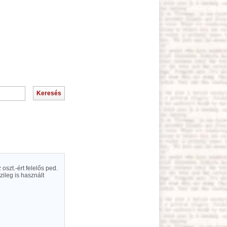
oszt.-ért felelős ped.
zileg is használt