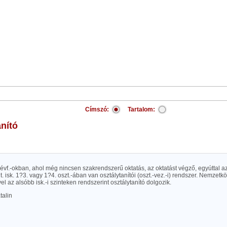
Címszó:
Tartalom:
anító
vf.-okban, ahol még nincsen szakrendszerű oktatás, az oktatást végző, egyúttal az 
t. isk. 1?3. vagy 1?4. oszt.-ában van osztálytanítói (oszt.-vez.-i) rendszer. Nemzetkö
el az alsóbb isk.-i szinteken rendszerint osztálytanító dolgozik.
talin