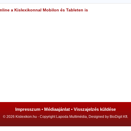
line a Kislexikonnal Mobilon és Tableten is
Impresszum
•
Médiaajánlat
•
Visszajelzés küldése
© 2026 Kislexikon.hu - Copyright Lapoda Multimédia, Designed by BioDigit Kft.