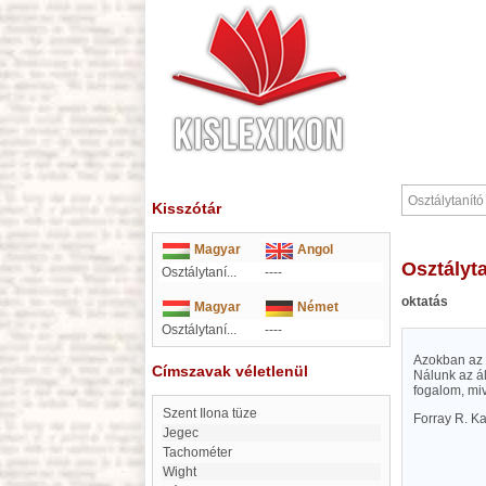
Kisszótár
Magyar
Angol
Osztályt
Osztálytaní...
----
oktatás
Magyar
Német
Osztálytaní...
----
Azokban az é
Címszavak véletlenül
Nálunk az ál
fogalom, miv
Szent Ilona tüze
Forray R. Ka
Jegec
Tachométer
Wight