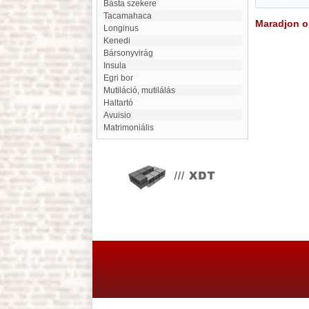
Básta szekere
Tacamahaca
Maradjon on
Longinus
Kenedi
Bársonyvirág
Insula
Egri bor
mutiláció, mutilálás
Haltartó
Avuisio
matrimoniális