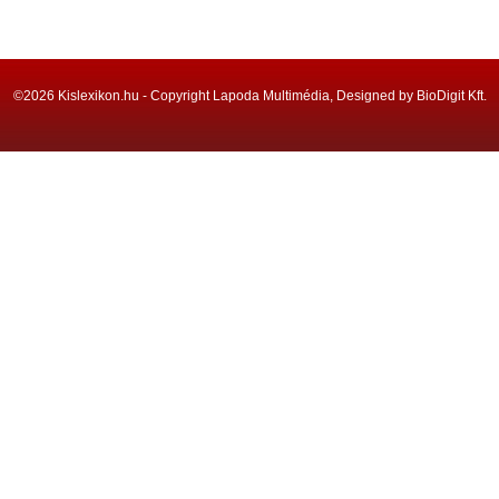
©2026 Kislexikon.hu - Copyright Lapoda Multimédia, Designed by BioDigit Kft.