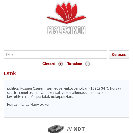
Címszó:
Tartalom:
Otok
politikai község Szerém vármegye vinkovcei j.-ban (1891) 3475 horvát-
szerb, német és magyar lakossal, vasúti állomással, posta- és
táviróhivatallal és postatakaréképénztárral.
Forrás: Pallas Nagylexikon