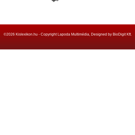
©2026 Kislexikon.hu - Copyright Lapoda Multimédia, Designed by BioDigit Kft.