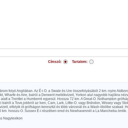
Címszó:
Tartalom:
 három folyó Angliában. Az É-i O. a Swale és Ure összefolyásából 2 km.-nyire Aldboro
dd, Wharfe és Aire, balról a Derwent mellékvizeit, Yorkon alul nagyobb hajókra nézv
 alatt a Trenttel a Humberré egyesül. Hossza 72 km. A Great-O. Nothampton grófs
zi balról a Tove,jobbról az Iven, Cam, Lark, Little-O. vagy Brdndon, Wissey vagy Sto
izeit, elfolyik öt grófságon keresztül és több városnál és a Wash-öbölbe szakad. 
0 km. hosszu O. Sussex É-i részében ered és Newhavennél a La Mancheba ömlik.
las Nagylexikon