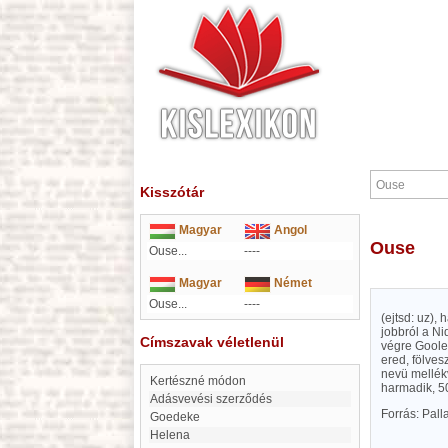
Kisszótár
Magyar
Angol
Ouse
Ouse...
----
Magyar
Német
Ouse...
----
(ejtsd: uz),
jobbról a Ni
Címszavak véletlenül
végre Goole
ered, fölves
nevü mellékv
kertészné módon
harmadik, 5
Adásvevési szerződés
Forrás: Pal
Goedeke
Helena