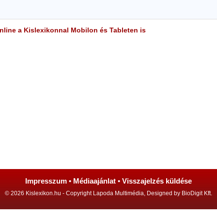
line a Kislexikonnal Mobilon és Tableten is
Impresszum
•
Médiaajánlat
•
Visszajelzés küldése
© 2026 Kislexikon.hu - Copyright Lapoda Multimédia, Designed by BioDigit Kft.