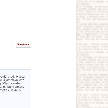
ugtól ered, fölveszi
e is járhatóvá lesz,
ág DNy-i részében
ke és Nar v. Setchy
Hossza 250 km. A