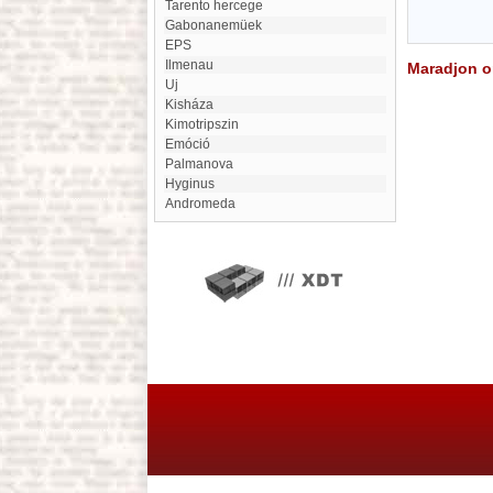
Tarento hercege
Gabonanemüek
EPS
Ilmenau
Maradjon on
Uj
Kisháza
kimotripszin
Emóció
Palmanova
Hyginus
Andromeda