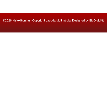
©2026 Kislexikon.hu - Copyright Lapoda Multimédia, Designed by BioDigit Kft.