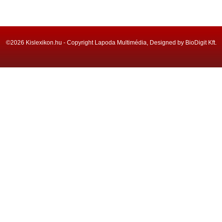
©2026 Kislexikon.hu - Copyright Lapoda Multimédia, Designed by BioDigit Kft.