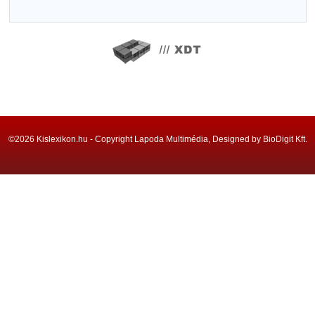
©2026 Kislexikon.hu - Copyright Lapoda Multimédia, Designed by BioDigit Kft.