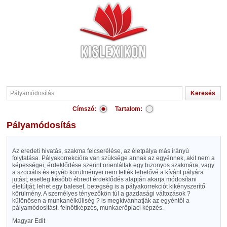
Címszó:
Tartalom:
Pályamódosítás
Az eredeti hivatás, szakma felcserélése, az életpálya más irányú
folytatása. Pályakorrekcióra van szüksége annak az egyénnek, akit nem a
képességei, érdeklődése szerint orientáltak egy bizonyos szakmára; vagy
a szociális és egyéb körülményei nem tették lehetővé a kívánt pályára
jutást; esetleg később ébredt érdeklődés alapján akarja módosítani
életútját; lehet egy baleset, betegség is a pályakorrekciót kikényszerítő
körülmény. A személyes tényezőkön túl a gazdasági változások ?
különösen a munkanélküliség ? is megkívánhatják az egyéntől a
pályamódosítást. felnőttképzés, munkaerőpiaci képzés.
Magyar Edit