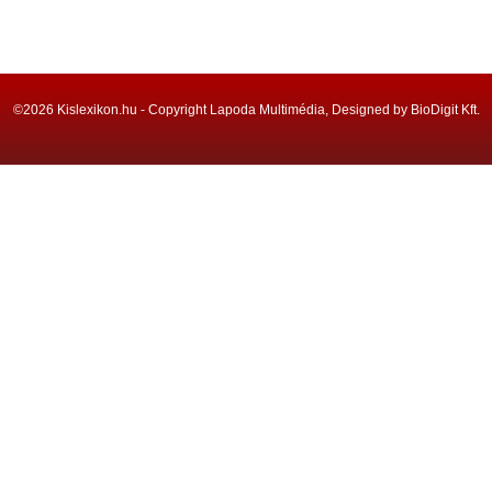
©2026 Kislexikon.hu - Copyright Lapoda Multimédia, Designed by BioDigit Kft.