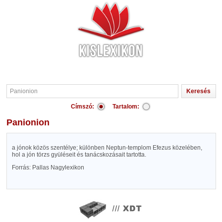
Címszó:
Tartalom:
Panionion
a jónok közös szentélye; különben Neptun-templom Efezus közelében,
hol a jón törzs gyüléseit és tanácskozásait tartotta.
Forrás: Pallas Nagylexikon