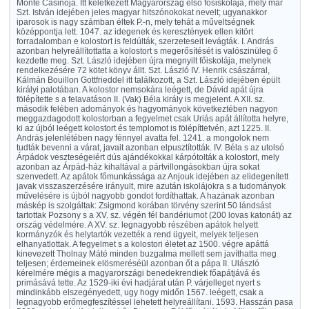
Monte Casinója. Itt keletkezett Magyarország első fősiskolája, mely már
Szt. István idejében jeles magyar hitszónokokat nevelt; ugyanakkor
iparosok is nagy számban éltek P.-n, mely tehát a műveltségnek
középpontja lett. 1047. az idegenek és keresztények ellen kitört
forradalomban e kolostort is feldúlták, szerzeteseit levágták. I. András
azonban helyreállítottatta a kolostort s megerősítését is valószinüleg ő
kezdette meg. Szt. László idejében újra megnyilt főiskolája, melynek
rendelkezésére 72 kötet könyv állt. Szt. László IV. Henrik császárral,
Kálmán Bouillon Gottfrieddel itt találkozott, a Szt. László idejében épült
királyi palotában. A kolostor nemsokára leégett, de Dávid apát újra
fölépítette s a felavatáson II. (Vak) Béla király is megjelent. A XII. sz.
második felében adományok és hagyományok következtében nagyon
meggazdagodott kolostorban a fegyelmet csak Uriás apát állította helyre,
ki az újból leégett kolostort és templomot is fölépíttetvén, azt 1225. II.
András jelenlétében nagy fénnyel avatta fel. 1241. a mongolok nem
tudták bevenni a várat, javait azonban elpusztították. IV. Béla s az utolsó
Árpádok veszteségeiért dús ajándékokkal kárpótolták a kolostort, mely
azonban az Árpád-ház kihaltával a pártvillongásokban újra sokat
szenvedett. Az apátok főmunkássága az Anjouk idejében az elidegenített
javak visszaszerzésére irányult, mire azután iskolájokra s a tudományok
művelésére is újból nagyobb gondot fordíthattak. A hazának azonban
máskép is szolgáltak: Zsigmond korában törvény szerint 50 lándsást
tartottak Pozsony s a XV. sz. végén fél bandériumot (200 lovas katonát) az
ország védelmére. A XV. sz. legnagyobb részében apátok helyett
kormányzók és helytartók vezették a rend ügyeit, melyek teljesen
elhanyatlottak. A fegyelmet s a kolostori életet az 1500. végre apáttá
kinevezett Tholnay Máté minden buzgalma mellett sem javíthatta meg
teljesen; érdemeinek elösmeréséül azonban őt a pápa II. Ulászló
kérelmére mégis a magyarországi benedekrendiek főapátjává és
primásává tette. Az 1529-iki évi hadjárat után P. várjelleget nyert s
mindinkább elszegényedett, ugy hogy midőn 1567. leégett, csak a
legnagyobb erőmegfeszítéssel lehetett helyreállítani. 1593. Hasszán pasa