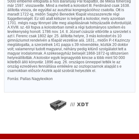
5000 emberrel elfoglalta a hős Baranyay Pál főapáttól, de Miksa főherceg
már 1597. visszavette. Mind a mellett a kolostort III. Ferdinánd csak 1638.
állította vissza, de egyúttal az ausztriai kongregációhoz csatolta. Ott is
maradt 1722-ig, midőn Sajghó Benedek főapát visszaszerezte régi
függetlenségét. Ez idő alatt kétszer is leégett a kolostor, mely azonban
1701. mégis nagy fénnyel ülte meg alapításának hétszázadik évfordulóját.
A XVIII. sz.-tól fogva a kolostorban ismét a régi tudományos szellem és
tevékenység honolt. 1786 nov. 14. II. József császár eltörölte a szerzetet s
azt I. Ferenc csak 1802 ápr. 25. állította helyre, 3 más kolostort és 10
gimnáziumot rendelvén a főapát vezetése alá. 1831., midőn P.-t Kazinczy
meglátogatta, a szerzetnek 141 papja s 39 növendéke, köztük 20 doktor
volt; valamennyi tudott magyarul, néhány pedig kitünő szolgálatot tett a
magyar irodalomnak. A székesegyház belsejét 1868-1872-ig stilszerüen
helyreállították. A kolostor egyik legnagyobb kincse a több mint 50 000
kötetből álló könyvtár. 1896 aug. 26. országos ünneppel tették le az
ország ezredéves fennállása emlékére az oszlopcsarnok alapját s e
csarnokban először Asztrik apát szobrát helyezték el.
Forrás: Pallas Nagylexikon