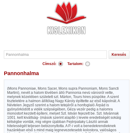
Címszó:
Tartalom:
Pannonhalma
(Mons Pannoniae, Mons Sacer, Mons supra Pannoniam, Mons Sancti
Martini), nevét a halom tövében álló Pannonia nevü városról vette,
melynek közelében született szt. Márton, Tours hires püspöke. A szent
tiszteletére a halmon állítólag Nagy Károly építtette az első kápolnát. A
Névtelen Jegyző szerint a halom tetejéről a honfoglaló Árpád is
gyönyörködött a vidék szépségében, Géza vezér pedig a halomra
monostort kezdett építeni, melyet Szt. István fejezett be. Szt. Istvánnak
1001. kelt kiváltság- (mások szerint alapító-) levele eredetiségét sokáig
kétségbe vonták, mig végre újabban Fejérpataky László annak
hitelességét teljesen bebizonyította. A P.-i volt a benedekrendieknek
hazánkban első s mind maig legnevezetesebb kolostora, valóságos