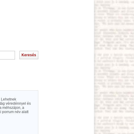
. Lehetnek
tág véredénnyel és
 a méhszájon, a
 porrum név alatt