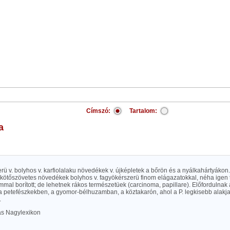
Címszó:
Tartalom:
a
ü v. bolyhos v. karfiolalaku növedékek v. újképletek a bőrön és a nyálkahártyákon
kötőszövetes növedékek bolyhos v. fagyökérszerü finom elágazatokkal, néha igen 
mmal borított; de lehetnek rákos természetüek (carcinoma, papillare). Előfordulnak
a petefészkekben, a gyomor-bélhuzamban, a köztakarón, ahol a P. legkisebb alakjai
.
las Nagylexikon