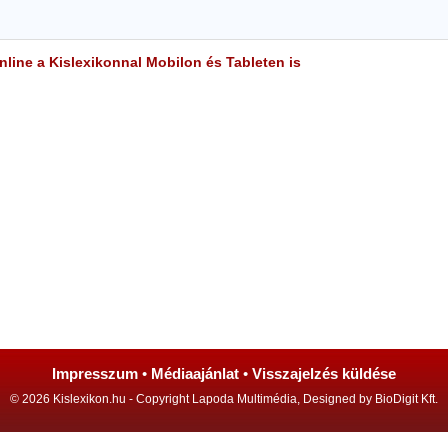
line a Kislexikonnal Mobilon és Tableten is
Impresszum
•
Médiaajánlat
•
Visszajelzés küldése
© 2026 Kislexikon.hu - Copyright Lapoda Multimédia, Designed by BioDigit Kft.