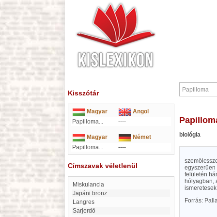
Kisszótár
Magyar
Angol
Papillom
Papilloma...
----
biológia
Magyar
Német
Papilloma...
----
szemölcsszer
Címszavak véletlenül
egyszerüen 
felületén há
hólyagban, 
miskulancia
ismeretesek
Japáni bronz
Forrás: Pal
Langres
Sarjerdő