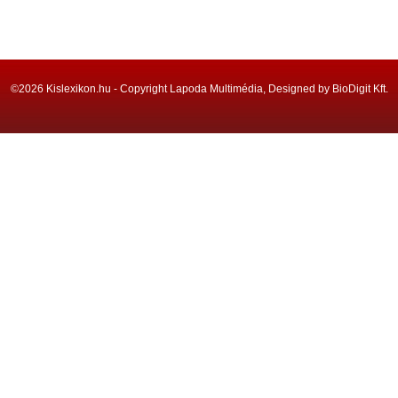
©2026 Kislexikon.hu - Copyright Lapoda Multimédia, Designed by BioDigit Kft.