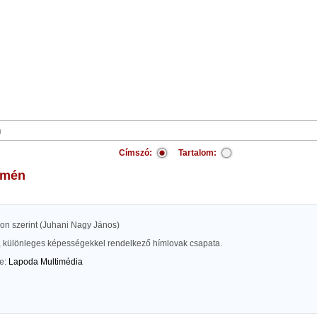
Címszó:
Tartalom:
omén
kon szerint (Juhani Nagy János)
, különleges képességekkel rendelkező hímlovak csapata.
te:
Lapoda Multimédia