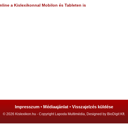
line a Kislexikonnal Mobilon és Tableten is
Impresszum
•
Médiaajánlat
•
Visszajelzés küldése
© 2026 Kislexikon.hu - Copyright Lapoda Multimédia, Designed by BioDigit Kft.