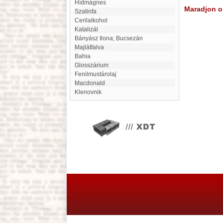
hídmágnes
Maradjon on
Szatinfa
Cerilalkohol
katalizál
Bányász Ilona; Bucsezán
Majlátfalva
Bahia
glosszárium
Fenilmustárolaj
Macdonald
Klenovnik